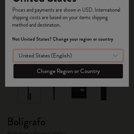
Prices and payments are shown in USD. International
Regístrate ahora y obtén un
10% de descuento
shipping costs are based on your items shipping
y envío gratuito en tu primer pedido
utilizando
method and destination.
el código
WELCOME10.
Crea una cuenta de Moleskine para acceder a
Not United States? Change your region or country
ofertas exclusivas, beneficios para miembros y
más inspiración.
Crear cuenta!
zoom.cta
Change Region or Country
Bolígrafo
Moleskine x Kaweco, Negro