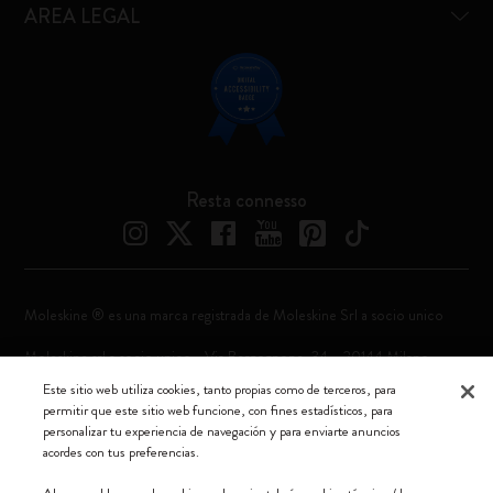
AREA LEGAL
Resta connesso
Moleskine ® es una marca registrada de Moleskine Srl a socio unico
Moleskine srl a socio unico - Via Bergognone, 34 – 20144 Milano -
Italia - P. IVA / CCIAA n. 07234480965 - REA MI 1945400 - Cap.
Este sitio web utiliza cookies, tanto propias como de terceros, para
Soc. €2.181.513,42
permitir que este sitio web funcione, con fines estadísticos, para
personalizar tu experiencia de navegación y para enviarte anuncios
Aceptamos
acordes con tus preferencias.