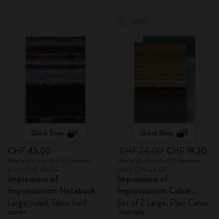
-20%
Quick Shop
Quick Shop
CHF 45.00
CHF 24.00
CHF 19.20
Prix le plus bas des 30 derniers
Prix le plus bas des 30 derniers
jours: CHF 45.00
jours: CHF 24.00
Impressions of
Impressions of
Impressionism Notebook
Impressionism Cahier
Journals
Large, ruled, fabric hard
Set of 2 Large, Plain Cahier
cover
Journals