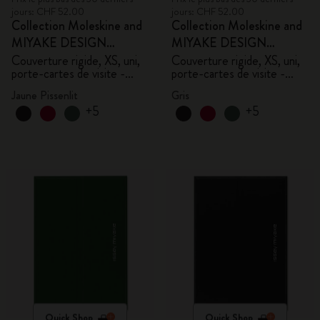
jours: CHF 52.00
jours: CHF 52.00
Collection Moleskine and
Collection Moleskine and
MIYAKE DESIGN
MIYAKE DESIGN
STUDIO en Édition
STUDIO en Édition
Couverture rigide, XS, uni,
Couverture rigide, XS, uni,
porte-cartes de visite -
porte-cartes de visite -
Limitée
Limitée
avec boîte
avec boîte
Jaune Pissenlit
Gris
+5
+5
Quick Shop
Quick Shop