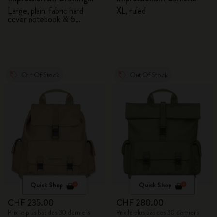
Gift Box
Journal
Large, plain, fabric hard
XL, ruled
cover notebook & 6
watercolour pencils
Out Of Stock
Out Of Stock
Quick Shop
Quick Shop
CHF 235.00
CHF 280.00
Prix le plus bas des 30 derniers
Prix le plus bas des 30 derniers