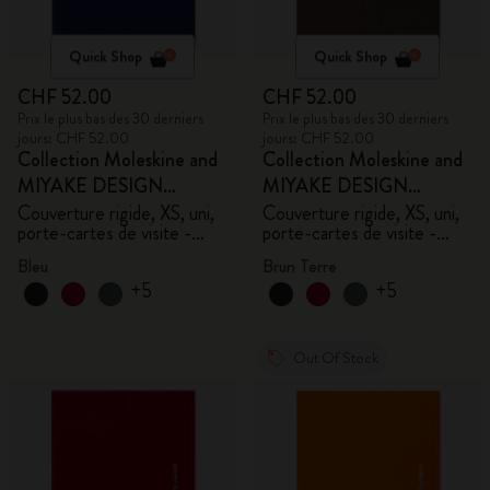
Quick Shop
Quick Shop
CHF 52.00
CHF 52.00
Prix le plus bas des 30 derniers
Prix le plus bas des 30 derniers
jours: CHF 52.00
jours: CHF 52.00
Collection Moleskine and
Collection Moleskine and
MIYAKE DESIGN
MIYAKE DESIGN
STUDIO en Édition
STUDIO en Édition
Couverture rigide, XS, uni,
Couverture rigide, XS, uni,
porte-cartes de visite -
porte-cartes de visite -
Limitée
Limitée
avec boîte
avec boîte
Bleu
Brun Terre
+5
+5
Out Of Stock