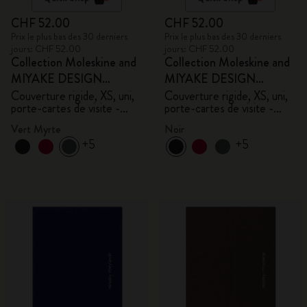
CHF 52.00
CHF 52.00
Prix le plus bas des 30 derniers
Prix le plus bas des 30 derniers
jours: CHF 52.00
jours: CHF 52.00
Collection Moleskine and
Collection Moleskine and
MIYAKE DESIGN
MIYAKE DESIGN
STUDIO en Édition
STUDIO en Édition
Couverture rigide, XS, uni,
Couverture rigide, XS, uni,
porte-cartes de visite -
porte-cartes de visite -
Limitée
Limitée
avec boîte
avec boîte
Vert Myrte
Noir
+5
+5