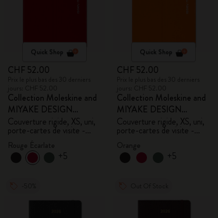
Quick Shop
Quick Shop
CHF 52.00
CHF 52.00
Prix le plus bas des 30 derniers
Prix le plus bas des 30 derniers
jours: CHF 52.00
jours: CHF 52.00
Collection Moleskine and
Collection Moleskine and
MIYAKE DESIGN
MIYAKE DESIGN
STUDIO en Édition
STUDIO en Édition
Couverture rigide, XS, uni,
Couverture rigide, XS, uni,
porte-cartes de visite -
porte-cartes de visite -
Limitée
Limitée
avec boîte
avec boîte
Rouge Écarlate
Orange
+5
+5
-50%
Out Of Stock