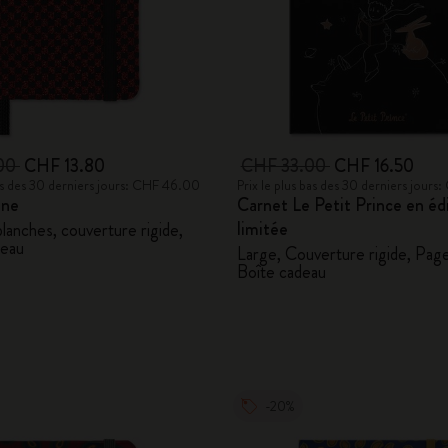
00
CHF 13.80
CHF 33.00
CHF 16.50
bas des 30 derniers jours: CHF 46.00
Prix le plus bas des 30 derniers jour
ine
Carnet Le Petit Prince en éd
limitée
lanches, couverture rigide,
deau
Large, Couverture rigide, Page
Boîte cadeau
-20%