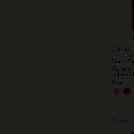
CHF 46.
Prix le plus 
Carnet Sh
XS, pages b
coffret ca
Rouge
-20%