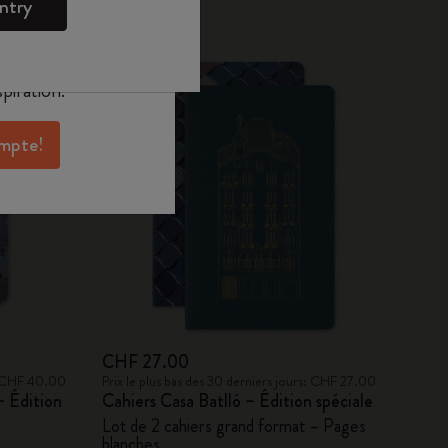
ntry
oleskine pour
exclusives, des
aux membres et
piration.
ompte!
CHF 27.00
s: CHF 40.00
Prix le plus bas des 30 derniers jours: CHF 27.00
– Édition
Cahiers Casa Batlló – Édition spéciale
Lot de 2 cahiers grand format – Pages
blanches