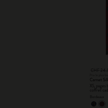
CHF 24
Prix le plus 
Carnet Sil
XS, pages b
coffret ca
Bordeaux