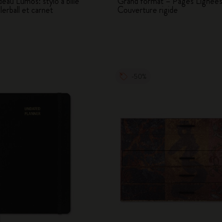
eau Lumos: stylo à bille
Grand format – Pages Lignées
erball et carnet
Couverture rigide
City Guide Notebooks LUXE x Moleskine
Casa Batlló Éditions personnalisées
I Am The City
-50%
Moleskine Detour