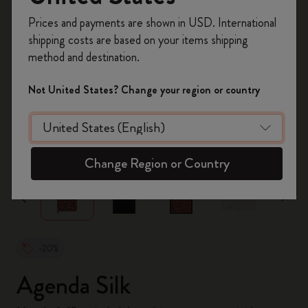
Inscrivez-vous maintenant et bénéficiez de
10 %
Prices and payments are shown in USD. International
de remise ainsi que de frais de port gratuits
shipping costs are based on your items shipping
sur votre première commande
en utilisant le
method and destination.
code
WELCOME10.
Créez un compte Moleskine pour accéder à des
Not United States? Change your region or country
offres exclusives, des avantages réservés aux
membres et davantage d’inspiration.
zoom.cta
Créer un compte!
Change Region or Country
-20%
Agenda Silk