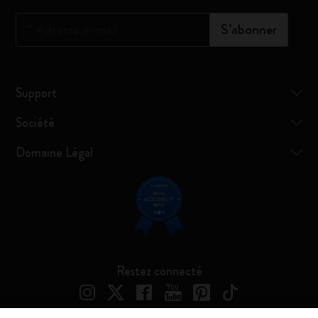
*
Adresse e-mail
S’abonner
Support
Société
Domaine Légal
Restez connecté