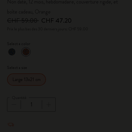
Non daté, 12 mois, hebdomadaire, couverture rigide, et
boîte cadeau, Orange
CHF 59.00
CHF 47.20
Prix le plus bas des 30 derniers jours: CHF 59.00
Select a color
sélectionné
*
Couleur sélectionnée
Select a size
Large 13x21 cm
Quantité
Quantité mise à jour à 1