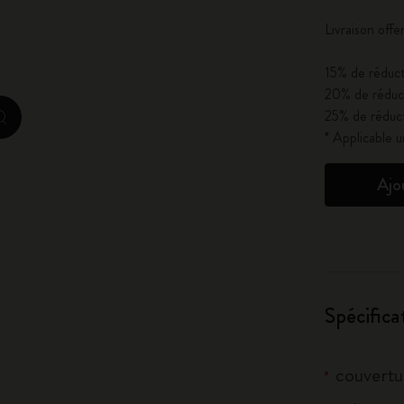
City Guide Notebooks LUXE x Moleskine
Livraison off
Casa Batlló Éditions personnalisées
15% de réduct
20% de réduct
I Am The City
25% de réduct
zoom.cta
* Applicable 
IZIPIZI x Moleskine
Ajo
Moleskine Detour
Spécifica
couvertur