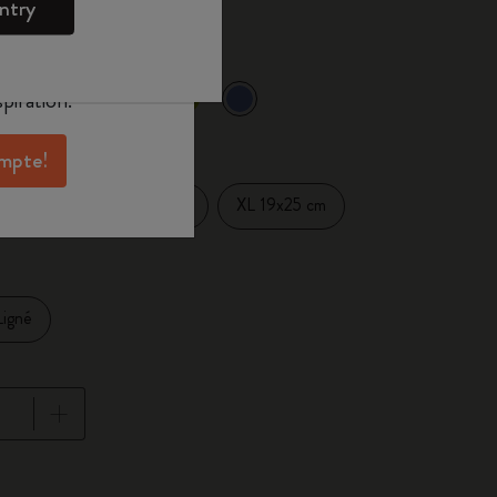
ntry
oleskine pour
exclusives, des
aux membres et
piration.
sélectionné
 sélectionnée
ompte!
Large 13x21 cm
XL 19x25 cm
14 cm
Ligné
se à jour à 1