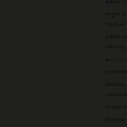
autres c
angles ar
marque-p
papier sa
blanche, 
avis « In
pochette 
bandeau 
suppléme
ouverture
l'histoir