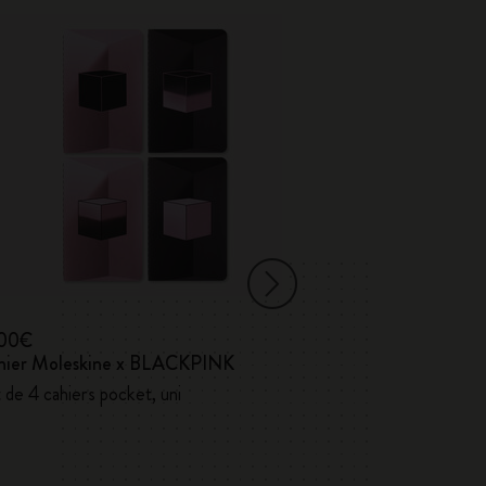
,00€
17,00€
hier Moleskine x BLACKPINK
Cahiers Volant
 de 4 cahiers pocket, uni