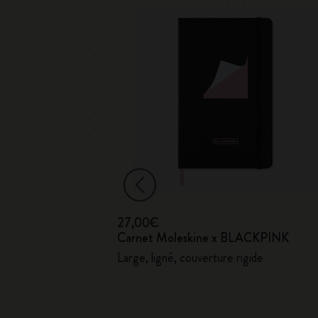
27,00€
Carnet Moleskine x BLACKPINK
on Art
Large, ligné, couverture rigide