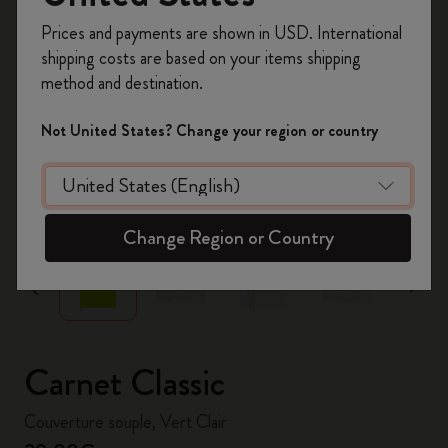
Inscrivez-vous maintenant et bénéficiez de
10 %
Prices and payments are shown in USD. International
de remise ainsi que de frais de port gratuits
shipping costs are based on your items shipping
sur votre première commande
en utilisant le
method and destination.
code
WELCOME10.
Créez un compte Moleskine pour accéder à des
Not United States? Change your region or country
offres exclusives, des avantages réservés aux
membres et davantage d’inspiration.
zoom.cta
Créer un compte!
Change Region or Country
Carnet Classic
Couverture souple, Vert Clair