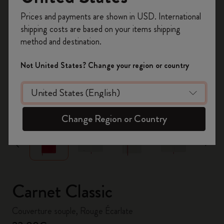
Inscrivez-vous maintenant et bénéficiez de
10 %
Prices and payments are shown in USD. International
de remise ainsi que de frais de port gratuits
shipping costs are based on your items shipping
sur votre première commande
en utilisant le
method and destination.
code
WELCOME10.
Créez un compte Moleskine pour accéder à des
Not United States? Change your region or country
offres exclusives, des avantages réservés aux
membres et davantage d’inspiration.
zoom.cta
Créer un compte!
Change Region or Country
Carnet Classic
Couverture souple, Rouge Écarlate