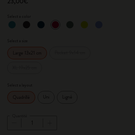
23,00€
Select a color
sélectionné
*
Couleur sélectionnée
Select a size
Pocket 9x14 cm
Large 13x21 cm
XL 19x25 cm
Select a layout
Uni
Ligné
Quadrillé
Quantité