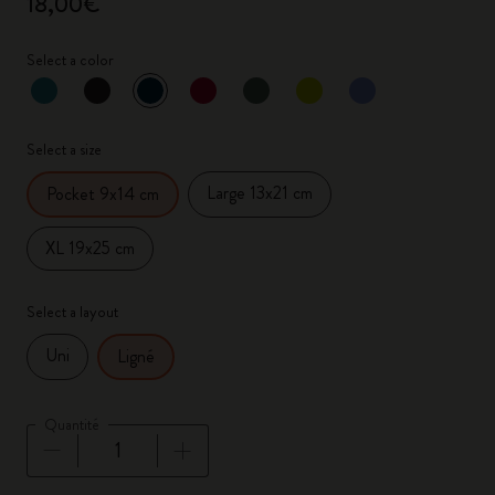
18,00€
Select a color
sélectionné
*
Couleur sélectionnée
Select a size
Large 13x21 cm
Pocket 9x14 cm
XL 19x25 cm
Select a layout
Uni
Ligné
Quantité