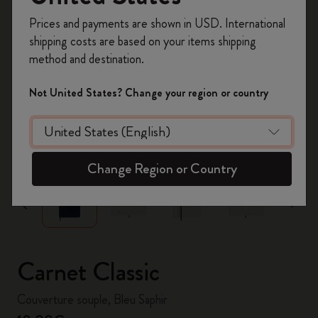
Inscrivez-vous maintenant et bénéficiez de
10 %
Prices and payments are shown in USD. International
de remise ainsi que de frais de port gratuits
shipping costs are based on your items shipping
sur votre première commande
en utilisant le
method and destination.
code
WELCOME10.
Créez un compte Moleskine pour accéder à des
Not United States? Change your region or country
offres exclusives, des avantages réservés aux
membres et davantage d’inspiration.
zoom.cta
Créer un compte!
Change Region or Country
Carnet Classic
Couverture souple, Bleu Saphir