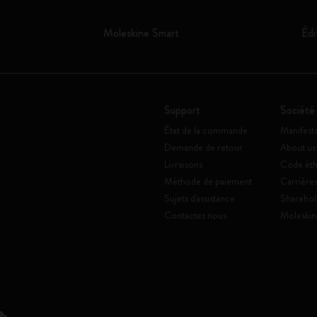
Moleskine Smart
Édi
Support
Société
État de la commande
Manifest
Demande de retour
About us
Livraisons
Code éth
Méthode de paiement
Carrière
Sujets d'assistance
Sharehol
Contactez nous
Moleskin