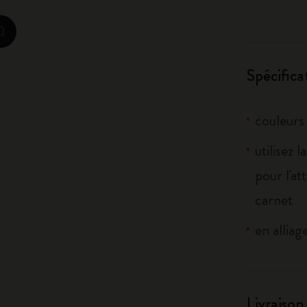
City Guide Notebooks LUXE x Moleskine
zoom.cta
Casa Batlló Éditions personnalisées
Spécifica
I Am The City
IZIPIZI x Moleskine
couleurs
Moleskine Detour
utilisez 
pour l'at
carnet
en alliag
Livraison