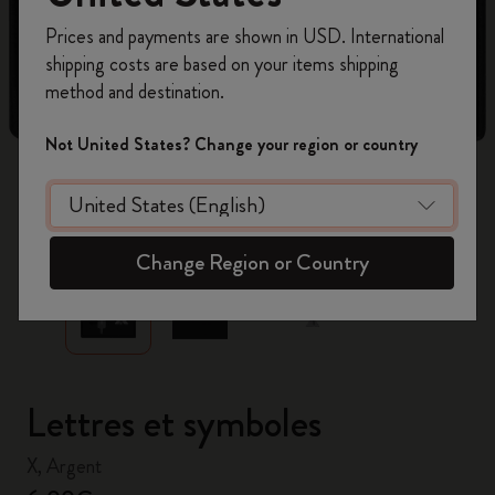
Inscrivez-vous maintenant et bénéficiez de
10 %
Prices and payments are shown in USD. International
de remise ainsi que de frais de port gratuits
shipping costs are based on your items shipping
sur votre première commande
en utilisant le
method and destination.
code
WELCOME10.
Créez un compte Moleskine pour accéder à des
Not United States? Change your region or country
offres exclusives, des avantages réservés aux
membres et davantage d’inspiration.
zoom.cta
Créer un compte!
Change Region or Country
Lettres et symboles
X, Argent