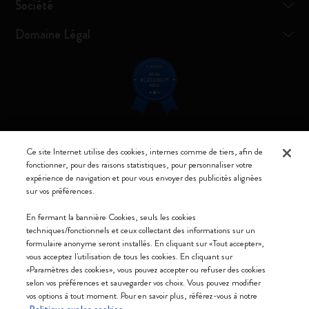
Société
Domaine Légal
Restez connecté
Ce site Internet utilise des cookies, internes comme de tiers, afin de
fonctionner, pour des raisons statistiques, pour personnaliser votre
expérience de navigation et pour vous envoyer des publicités alignées
sur vos préférences.
En fermant la bannière Cookies, seuls les cookies
Moleskine ® est une marque enregistrée de Moleskine Srl a socio unico
techniques/fonctionnels et ceux collectant des informations sur un
formulaire anonyme seront installés. En cliquant sur «Tout accepter»,
Moleskine srl a socio unico - Via Bergognone, 34 – 20144 Milano -
vous acceptez l'utilisation de tous les cookies. En cliquant sur
Italia - P. IVA / CCIAA n. 07234480965 - REA MI 1945400 - Cap.
«Paramètres des cookies», vous pouvez accepter ou refuser des cookies
Soc. €2.181.513,42
selon vos préférences et sauvegarder vos choix. Vous pouvez modifier
vos options à tout moment. Pour en savoir plus, référez-vous à notre
Nous acceptons
Politique sur les cookies.