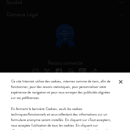
Société
Domaine Légal
Restez connecté
Ce site Internet utilise des cookies, internes comme de tiers, afin de
fonctionner, pour des raisons statistiques, pour personnaliser votre
expérience de navigation et pour vous envoyer des publicités alignées
Moleskine ® est une marque enregistrée de Moleskine Srl a socio unico
sur vos préférences.
Moleskine srl a socio unico - Via Bergognone, 34 – 20144 Milano -
En fermant la bannière Cookies, seuls les cookies
Italia - P. IVA / CCIAA n. 07234480965 - REA MI 1945400 - Cap.
techniques/fonctionnels et ceux collectant des informations sur un
Soc. €2.181.513,42
formulaire anonyme seront installés. En cliquant sur «Tout accepter»,
vous acceptez l'utilisation de tous les cookies. En cliquant sur
Nous acceptons