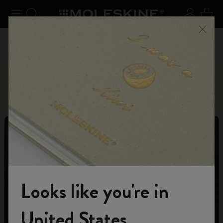
er le menu
Toggle navigation
Recherche (mots-clés, etc.)
S'inscrir
Panie
on +
Inscri
Profitez de la livraison gratuite pour les commandes
Ferme
vec le
livrais
supérieures à 59,00€
Personnaliser
Lettres et symboles
Looks like you're in
Rejoignez-nous
United States