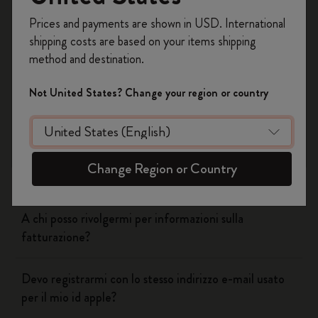
Registrati per ottenere un
10% di sconto e
Prices and payments are shown in USD. International
spedizione gratuita sul tuo primo ordine
shipping costs are based on your items shipping
usando il codice
WELCOME10.
Flow
method and destination.
Crea un account Moleskine per avere accesso
ad offerte, vantaggi e tanta ispirazione.
Page camera
Not United States? Change your region or country
Registrati!
Timepage
Change Region or Country
Actions
A chi posso rivolgermi per informazioni sulla
fatturazione?
Devo registrarmi con lo stesso indirizzo e-mail usato
per il mio id apple?