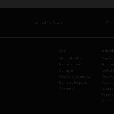
Moleskine Smart
Edizi
Assi
Aziend
Stato dell'ordine
Manifes
Richiesta di reso
About u
Consegne
Codice 
Metodo di pagamento
Creativit
Domande frequenti
Report di
Contattaci
Lavora c
Shareho
Moleski