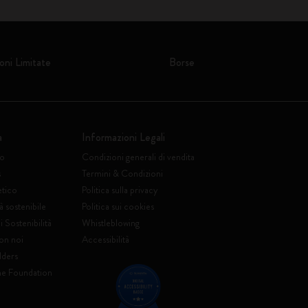
oni Limitate
Borse
a
Informazioni Legali
to
Condizioni generali di vendita
s
Termini & Condizioni
etico
Politica sulla privacy
à sostenibile
Politica sui cookies
 Sostenibilità
Whistleblowing
on noi
Accessibilità
lders
ne Foundation