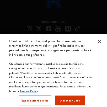
Resta connesso
Questo sito utilizza cookie, sia di prima che di terze parti, per
consentire il funzionamento del sito, per finalità statistiche, per
Moleskine ® è un marchio registrato di Moleskine Srl a socio unico
personalizzare la tua esperienza di navigazione e per inviarti pubblicità
in linea con le tue preferenze.
Moleskine srl a socio unico - Via Bergognone, 34 – 20144 Milano -
Italia - P. IVA / CCIAA n. 07234480965 - REA MI 1945400 - Cap.
Chiudendo il banner verranno installati solo cookie tecnici o che
Soc. €2.181.513,42
raccolgono le tue informazioni in forma anonima. Cliccando sul
pulsante “Accetta tutto” acconsenti all’utilizzo di tutti i cookie.
Accettiamo
Cliccando sul pulsante “Impostazioni cookie” potrai accettare o rifiutare
i cookie in base alle tue preferenze e salvare le tue scelte. Puoi
modificare le tue scelte in ogni momento. Per saperne di più consulta
la nostra
Cookie Policy
Impostazioni cookie
Accetta tutto
Svizzera (italiano)