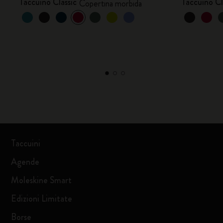
Taccuino Classic
Taccuino Cl
Copertina morbida
Taccuini
Agende
Moleskine Smart
Edizioni Limitate
Borse