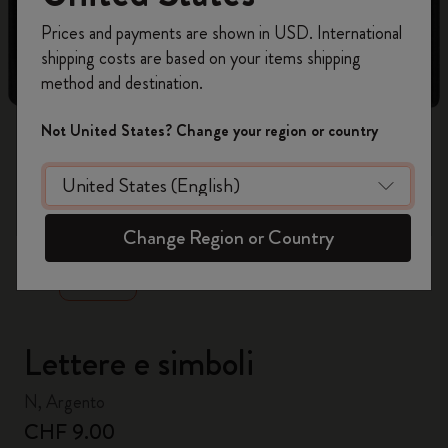
Registrati per ottenere un
10% di sconto e
Prices and payments are shown in USD. International
spedizione gratuita sul tuo primo ordine
shipping costs are based on your items shipping
usando il codice
WELCOME10.
method and destination.
Crea un account Moleskine per avere accesso
ad offerte, vantaggi e tanta ispirazione.
Not United States? Change your region or country
Registrati!
zoom.cta
Change Region or Country
Lettere e simboli
N, Argento
CHF 9.00