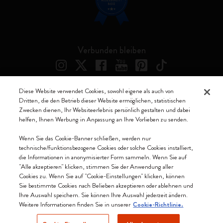
Verbunden bleiben
Diese Website verwendet Cookies, sowohl eigene als auch von
Dritten, die den Betrieb dieser Website ermöglichen, statistischen
Moleskine ® ist ein eingetragenes Warenzeichen von Moleskine Srl a
Zwecken dienen, Ihr Websiteerlebnis persönlich gestalten und dabei
socio unico
helfen, Ihnen Werbung in Anpassung an Ihre Vorlieben zu senden.
Moleskine srl a socio unico - Via Bergognone, 34 – 20144 Milano -
Wenn Sie das Cookie-Banner schließen, werden nur
Italia - P. IVA / CCIAA n. 07234480965 - REA MI 1945400 - Cap.
technische/funktionsbezogene Cookies oder solche Cookies installiert,
Soc. €2.181.513,42
die Informationen in anonymisierter Form sammeln. Wenn Sie auf
"Alle akzeptieren" klicken, stimmen Sie der Anwendung aller
Wir akzeptieren
Cookies zu. Wenn Sie auf "Cookie-Einstellungen" klicken, können
Sie bestimmte Cookies nach Belieben akzeptieren oder ablehnen und
Ihre Auswahl speichern. Sie können Ihre Auswahl jederzeit ändern.
Weitere Informationen finden Sie in unserer
Cookie-Richtlinie.