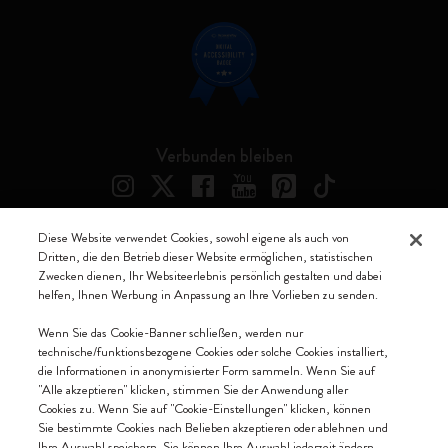
Verbunden bleiben
Diese Website verwendet Cookies, sowohl eigene als auch von
Dritten, die den Betrieb dieser Website ermöglichen, statistischen
Moleskine ® ist ein eingetragenes Warenzeichen von Moleskine Srl a
Zwecken dienen, Ihr Websiteerlebnis persönlich gestalten und dabei
socio unico
helfen, Ihnen Werbung in Anpassung an Ihre Vorlieben zu senden.
Moleskine srl a socio unico - Via Bergognone, 34 – 20144 Milano -
Wenn Sie das Cookie-Banner schließen, werden nur
Italia - P. IVA / CCIAA n. 07234480965 - REA MI 1945400 - Cap.
technische/funktionsbezogene Cookies oder solche Cookies installiert,
Soc. €2.181.513,42
die Informationen in anonymisierter Form sammeln. Wenn Sie auf
"Alle akzeptieren" klicken, stimmen Sie der Anwendung aller
Wir akzeptieren
Cookies zu. Wenn Sie auf "Cookie-Einstellungen" klicken, können
Sie bestimmte Cookies nach Belieben akzeptieren oder ablehnen und
Ihre Auswahl speichern. Sie können Ihre Auswahl jederzeit ändern.