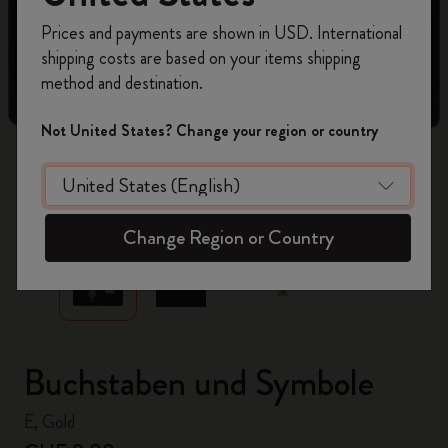
Registrieren Sie sich jetzt und sichern Sie sich
Prices and payments are shown in USD. International
10% Rabatt sowie kostenlosen Versand auf
shipping costs are based on your items shipping
Ihre erste Bestellung
mit dem Code
method and destination.
WELCOME10.
Erstellen Sie ein Moleskine Konto, um Zugang zu
Not United States? Change your region or country
exklusiven Angeboten, Mitgliedervorteilen und
noch mehr Inspiration zu erhalten.
zoom.cta
Jetzt registrieren!
Change Region or Country
Buchstaben und Symbole
E, Gold