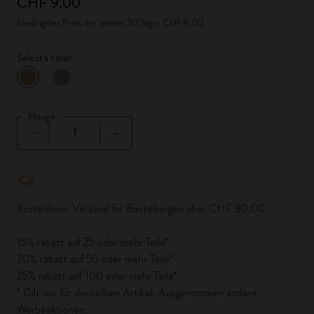
CHF 9.00
Niedrigster Preis der letzten 30 Tage: CHF 9.00
Select a color
ausgewählt
*
Ausgewählte Farbe
Menge
Menge aktualisiert auf 1
Kostenloser Versand für Bestellungen über CHF 80.00
15% rabatt auf 25 oder mehr Teile*
20% rabatt auf 50 oder mehr Teile*
25% rabatt auf 100 oder mehr Teile*
* Gilt nur für denselben Artikel. Ausgenommen andere
Werbeaktionen.