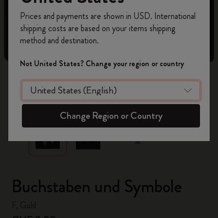
Registrieren Sie sich jetzt und sichern Sie sich
Prices and payments are shown in USD. International
10% Rabatt sowie kostenlosen Versand auf
shipping costs are based on your items shipping
Ihre erste Bestellung
mit dem Code
method and destination.
WELCOME10.
Erstellen Sie ein Moleskine Konto, um Zugang zu
Not United States? Change your region or country
exklusiven Angeboten, Mitgliedervorteilen und
noch mehr Inspiration zu erhalten.
zoom.cta
Jetzt registrieren!
Change Region or Country
Buchstaben und Symbole
F, Gold