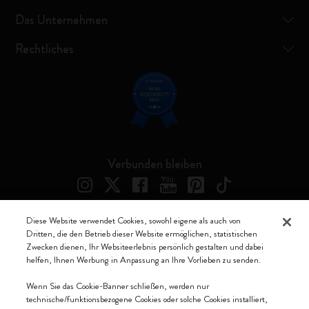
Das Unternehmen
Rechtliches
Verbunden bleiben
Diese Website verwendet Cookies, sowohl eigene als auch von
Dritten, die den Betrieb dieser Website ermöglichen, statistischen
Moleskine ® ist ein eingetragenes Warenzeichen von Moleskine Srl a
Zwecken dienen, Ihr Websiteerlebnis persönlich gestalten und dabei
socio unico
helfen, Ihnen Werbung in Anpassung an Ihre Vorlieben zu senden.
Moleskine srl a socio unico - Via Bergognone, 34 – 20144 Milano -
Wenn Sie das Cookie-Banner schließen, werden nur
Italia - P. IVA / CCIAA n. 07234480965 - REA MI 1945400 - Cap.
technische/funktionsbezogene Cookies oder solche Cookies installiert,
Soc. €2.181.513,42