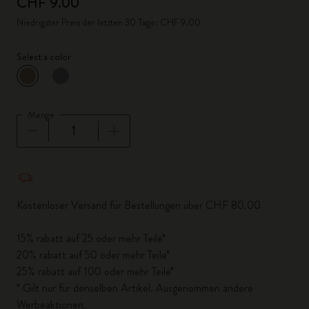
CHF 9.00
Niedrigster Preis der letzten 30 Tage: CHF 9.00
Select a color
ausgewählt
*
Ausgewählte Farbe
Menge
Menge aktualisiert auf 1
Kostenloser Versand für Bestellungen über CHF 80.00
15% rabatt auf 25 oder mehr Teile*
20% rabatt auf 50 oder mehr Teile*
25% rabatt auf 100 oder mehr Teile*
* Gilt nur für denselben Artikel. Ausgenommen andere
Werbeaktionen.