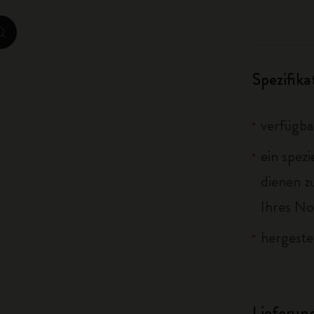
City Guide Notebooks LUXE x Moleskine
zoom.cta
Casa Batlló Custom Editions
Spezifik
I Am The City
IZIPIZI x Moleskine
verfügba
Moleskine Detour
ein spez
dienen 
Ihres No
hergeste
Lieferun