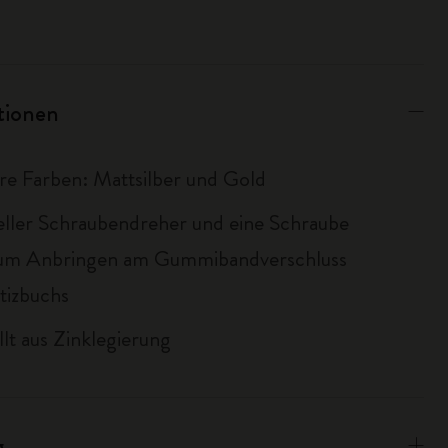
ationen
re Farben: Mattsilber und Gold
ieller Schraubendreher und eine Schraube
zum Anbringen am Gummibandverschluss
tizbuchs
llt aus Zinklegierung
g