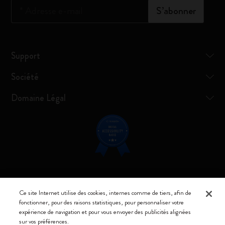
*
Adresse e-mail
S’abonner
Support
Société
Domaine Légal
Restez connecté
Ce site Internet utilise des cookies, internes comme de tiers, afin de
fonctionner, pour des raisons statistiques, pour personnaliser votre
expérience de navigation et pour vous envoyer des publicités alignées
sur vos préférences.