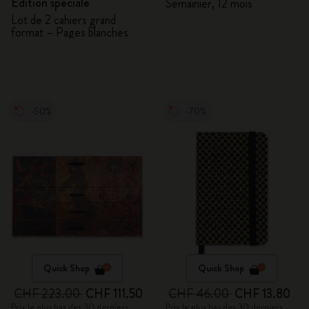
Édition spéciale
Semainier, 12 mois
Lot de 2 cahiers grand
format – Pages blanches
-50%
-70%
Quick Shop
Quick Shop
CHF 223.00
CHF 111.50
CHF 46.00
CHF 13.80
Prix le plus bas des 30 derniers
Prix le plus bas des 30 derniers