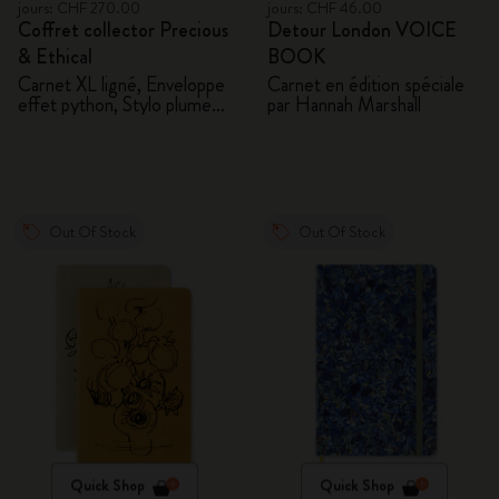
jours: CHF 270.00
jours: CHF 46.00
Coffret collector Precious
Detour London VOICE
& Ethical
BOOK
Carnet XL ligné, Enveloppe
Carnet en édition spéciale
effet python, Stylo plume
par Hannah Marshall
Kaweco
Out Of Stock
Out Of Stock
Quick Shop
Quick Shop