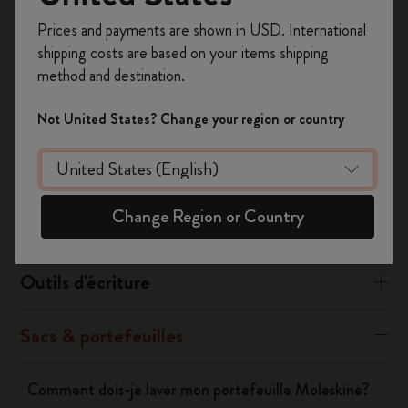
Inscrivez-vous maintenant et bénéficiez de
10 %
Prices and payments are shown in USD. International
de remise ainsi que de frais de port gratuits
shipping costs are based on your items shipping
Was this answer helpful?
sur votre première commande
en utilisant le
method and destination.
code
WELCOME10.
Oui
Non
Créez un compte Moleskine pour accéder à des
Not United States? Change your region or country
offres exclusives, des avantages réservés aux
membres et davantage d’inspiration.
Carnets
Créer un compte!
Change Region or Country
Agendas
Outils d'écriture
Sacs & portefeuilles
Comment dois-je laver mon portefeuille Moleskine?