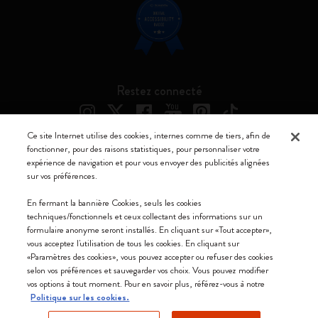
Restez connecté
Ce site Internet utilise des cookies, internes comme de tiers, afin de
fonctionner, pour des raisons statistiques, pour personnaliser votre
expérience de navigation et pour vous envoyer des publicités alignées
Moleskine ® est une marque enregistrée de Moleskine Srl a socio unico
sur vos préférences.
Moleskine srl a socio unico - Via Bergognone, 34 – 20144 Milano -
En fermant la bannière Cookies, seuls les cookies
Italia - P. IVA / CCIAA n. 07234480965 - REA MI 1945400 - Cap.
techniques/fonctionnels et ceux collectant des informations sur un
Soc. €2.181.513,42
formulaire anonyme seront installés. En cliquant sur «Tout accepter»,
vous acceptez l'utilisation de tous les cookies. En cliquant sur
Nous acceptons
«Paramètres des cookies», vous pouvez accepter ou refuser des cookies
selon vos préférences et sauvegarder vos choix. Vous pouvez modifier
vos options à tout moment. Pour en savoir plus, référez-vous à notre
Politique sur les cookies.