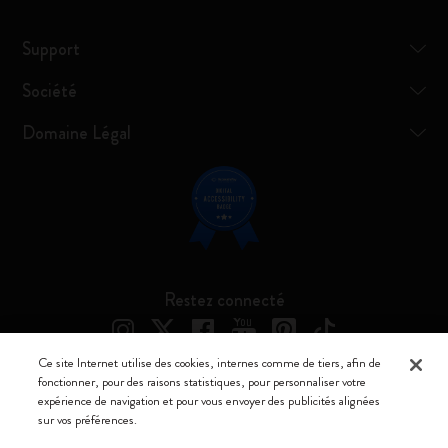
Support
Société
Domaine Légal
Restez connecté
Ce site Internet utilise des cookies, internes comme de tiers, afin de
fonctionner, pour des raisons statistiques, pour personnaliser votre
expérience de navigation et pour vous envoyer des publicités alignées
Moleskine ® est une marque enregistrée de Moleskine Srl a socio unico
sur vos préférences.
Moleskine srl a socio unico - Via Bergognone, 34 – 20144 Milano -