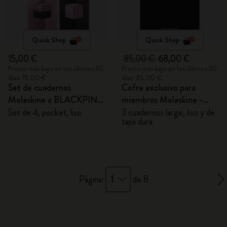
Quick Shop
Quick Shop
15,00 €
85,00 €
68,00 €
Precio más bajo en los últimos 30
Precio más bajo en los últimos 30
días: 15,00 €
días: 85,00 €
Set de cuadernos
Cofre exclusivo para
Moleskine x BLACKPINK
miembros Moleskine -
Collection
Cuadernos Impresiones
Set de 4, pocket, liso
3 cuadernos large, liso y de
tapa dura
del Impresionismo
1
Página:
de 8