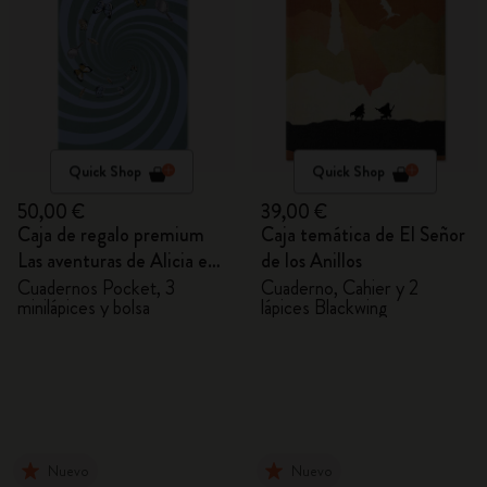
Quick Shop
Quick Shop
50,00 €
39,00 €
Caja de regalo premium
Caja temática de El Señor
Las aventuras de Alicia en
de los Anillos
el País de las Maravillas
Cuadernos Pocket, 3
Cuaderno, Cahier y 2
minilápices y bolsa
lápices Blackwing
Nuevo
Nuevo