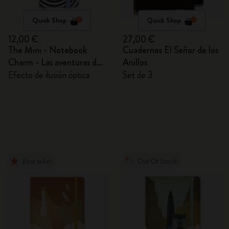
Quick Shop
Quick Shop
12,00 €
27,00 €
The Mini - Notebook
Cuadernos El Señor de los
Charm - Las aventuras de
Anillos
Alicia en el País de las
Efecto de ilusión óptica
Set de 3
Maravillas
Best seller
Out Of Stock