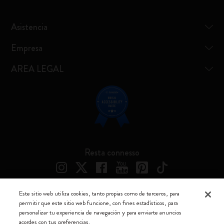
Asistencia
Empresa
AREA LEGAL
Resta connesso
Este sitio web utiliza cookies, tanto propias como de terceros, para
permitir que este sitio web funcione, con fines estadísticos, para
Moleskine ® es una marca registrada de Moleskine Srl a socio unico
personalizar tu experiencia de navegación y para enviarte anuncios
acordes con tus preferencias.
Moleskine srl a socio unico - Via Bergognone, 34 – 20144 Milano -