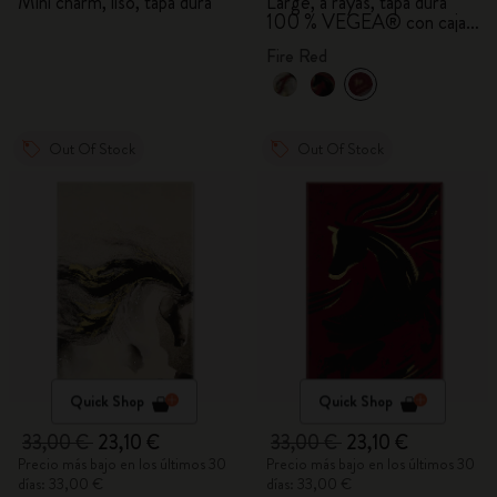
BLACKPINK
Mini charm, liso, tapa dura
Large, a rayas, tapa dura
100 % VEGEA® con caja
de regalo
Fire Red
Out Of Stock
Out Of Stock
Quick Shop
Quick Shop
33,00 €
23,10 €
33,00 €
23,10 €
Precio más bajo en los últimos 30
Precio más bajo en los últimos 30
días: 33,00 €
días: 33,00 €