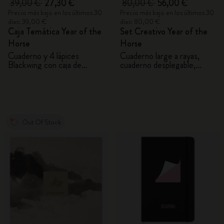
39,00 €
27,30 €
80,00 €
56,00 €
Precio más bajo en los últimos 30
Precio más bajo en los últimos 30
días: 39,00 €
días: 80,00 €
Caja Temática Year of the
Set Creativo Year of the
Horse
Horse
Cuaderno y 4 lápices
Cuaderno large a rayas,
Blackwing con caja de
cuaderno desplegable,
regalo
bolígrafo Kaweco y 2 washi
tapes con caja de regalo
Out Of Stock