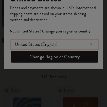
Prices and payments are shown in USD. International
Regístrate ahora y obtén un
10% de descuento
shipping costs are based on your items shipping
y envío gratuito en tu primer pedido
utilizando
method and destination.
el código
WELCOME10.
Crea una cuenta de Moleskine para acceder a
Not United States? Change your region or country
ofertas exclusivas, beneficios para miembros y
más inspiración.
The Original Notebook
The Mini Notebook Charm
J
Crear cuenta!
Change Region or Country
Filtro
Ordenar por
371 Productos
Nuevo
Nuevo