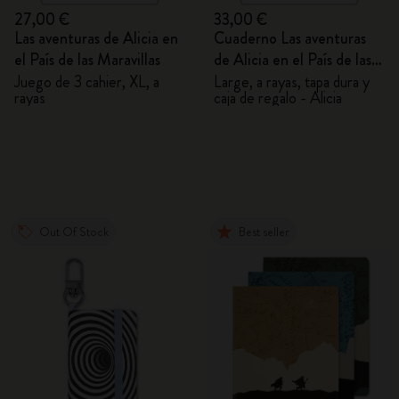
27,00 €
33,00 €
Las aventuras de Alicia en
Cuaderno Las aventuras
el País de las Maravillas
de Alicia en el País de las
Maravillas
Juego de 3 cahier, XL, a
Large, a rayas, tapa dura y
rayas
caja de regalo - Alicia
Out Of Stock
Best seller