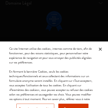
Domaine Légal
Restez connecté
Ce site Internet utilise des cookies, internes comme de tiers, afin de
fonctionner, pour des raisons statistiques, pour personnaliser votre
expérience de navigation et pour vous envoyer des publicités alignées
sur vos préférences.
Moleskine ® est une marque enregistrée de Moleskine Srl a socio unico
En fermant la bannière Cookies, seuls les cookies
techniques/fonctionnels et ceux collectant des informations sur un
Moleskine srl a socio unico - Via Bergognone, 34 – 20144 Milano -
formulaire anonyme seront installés. En cliquant sur «Tout accepter»,
Italia - P. IVA / CCIAA n. 07234480965 - REA MI 1945400 - Cap.
vous acceptez l'utilisation de tous les cookies. En cliquant sur
Soc. €2.181.513,42
«Paramètres des cookies», vous pouvez accepter ou refuser des cookies
selon vos préférences et sauvegarder vos choix. Vous pouvez modifier
Nous acceptons
vos options à tout moment. Pour en savoir plus, référez-vous à notre