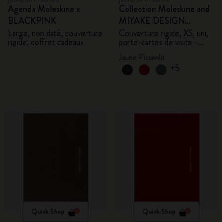
Agenda Moleskine x
Collection Moleskine and
BLACKPINK
MIYAKE DESIGN
STUDIO en Édition
Large, non daté, couverture
Couverture rigide, XS, uni,
rigide, coffret cadeaux
porte-cartes de visite -
Limitée
avec boîte
Jaune Pissenlit
+5
Quick Shop
Quick Shop