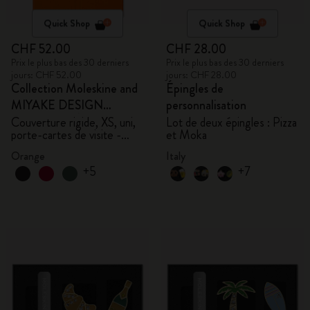
Quick Shop
Quick Shop
CHF 52.00
CHF 28.00
Prix le plus bas des 30 derniers
Prix le plus bas des 30 derniers
jours: CHF 52.00
jours: CHF 28.00
Collection Moleskine and
Épingles de
MIYAKE DESIGN
personnalisation
STUDIO en Édition
Couverture rigide, XS, uni,
Lot de deux épingles : Pizza
porte-cartes de visite -
et Moka
Limitée
avec boîte
Orange
Italy
+5
+7