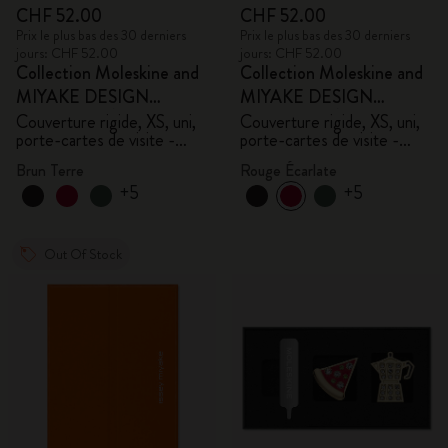
CHF 52.00
CHF 52.00
Prix le plus bas des 30 derniers
Prix le plus bas des 30 derniers
jours: CHF 52.00
jours: CHF 52.00
Collection Moleskine and
Collection Moleskine and
MIYAKE DESIGN
MIYAKE DESIGN
STUDIO en Édition
STUDIO en Édition
Couverture rigide, XS, uni,
Couverture rigide, XS, uni,
porte-cartes de visite -
porte-cartes de visite -
Limitée
Limitée
avec boîte
avec boîte
Brun Terre
Rouge Écarlate
+5
+5
Out Of Stock