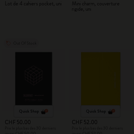
BLACKPINK
Lot de 4 cahiers pocket, uni
Mini charm, couverture
rigide, uni
Out Of Stock
Quick Shop
Quick Shop
CHF 50.00
CHF 52.00
Prix le plus bas des 30 derniers
Prix le plus bas des 30 derniers
jours: CHF 50.00
jours: CHF 52.00