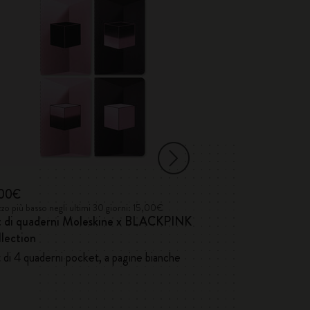
,00€
17,00€
zo più basso negli ultimi 30 giorni: 15,00€
Prezzo più basso negl
t di quaderni Moleskine x BLACKPINK
Quaderni Volan
lection
 di 4 quaderni pocket, a pagine bianche