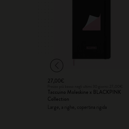
27,00€
iorni: 33,00€
Prezzo più basso negli ultimi 30 giorni: 27,00€
d
Taccuino Moleskine x BLACKPINK
Collection
Large, a righe, copertina rigida