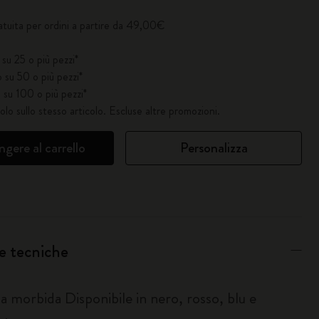
atuita per ordini a partire da 49,00€
su 25 o più pezzi*
 su 50 o più pezzi*
 su 100 o più pezzi*
solo sullo stesso articolo. Escluse altre promozioni.
gere al carrello
Personalizza
e tecniche
a morbida Disponibile in nero, rosso, blu e