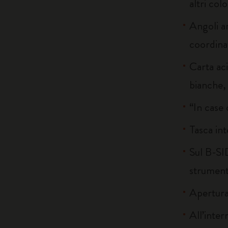
altri colo
Angoli ar
coordina
Carta ac
bianche, 
“In case 
Tasca int
Sul B-SID
strumenti
Apertura
All’inter