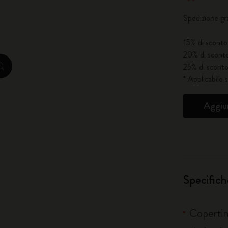
Spedizione gr
City Guide Notebooks LUXE x Moleskine
15% di sconto 
Edizione Speciale Casa Batlló
20% di sconto
25% di sconto
zoom.cta
I Am The City
* Applicabile 
IZIPIZI x Moleskine
Aggiun
Moleskine Detour
Specifich
Copertin