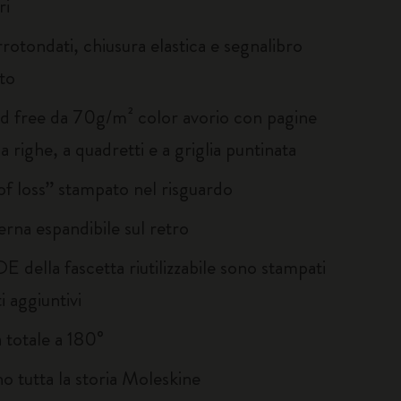
ri
rotondati, chiusura elastica e segnalibro
to
id free da 70g/m² color avorio con pagine
a righe, a quadretti e a griglia puntinata
of loss” stampato nel risguardo
erna espandibile sul retro
E della fascetta riutilizzabile sono stampati
 aggiuntivi
 totale a 180°
no tutta la storia Moleskine