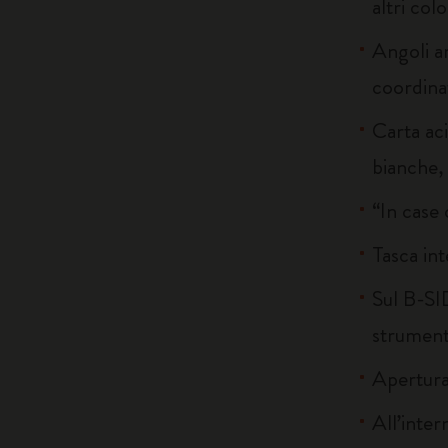
altri colo
Angoli ar
coordina
Carta ac
bianche, 
“In case 
Tasca int
Sul B-SID
strumenti
Apertura
All’inter