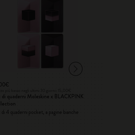
,00€
17,00€
zo più basso negli ultimi 30 giorni: 15,00€
Prezzo più basso negl
t di quaderni Moleskine x BLACKPINK
Quaderni Volan
lection
 di 4 quaderni pocket, a pagine bianche