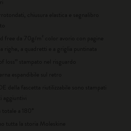
ri
rotondati, chiusura elastica e segnalibro
to
id free da 70g/m² color avorio con pagine
a righe, a quadretti e a griglia puntinata
of loss” stampato nel risguardo
erna espandibile sul retro
E della fascetta riutilizzabile sono stampati
 aggiuntivi
 totale a 180°
no tutta la storia Moleskine