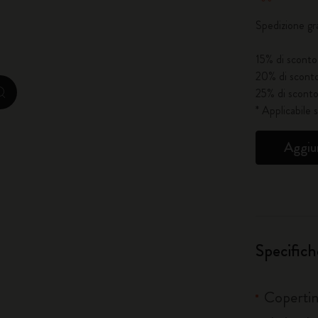
Spedizione gr
City Guide Notebooks LUXE x Moleskine
15% di sconto 
Edizione Speciale Casa Batlló
20% di sconto
25% di sconto
zoom.cta
I Am The City
* Applicabile 
IZIPIZI x Moleskine
Aggiun
Moleskine Detour
Specifich
Copertin