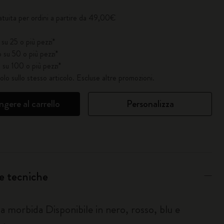
atuita per ordini a partire da 49,00€
su 25 o più pezzi*
 su 50 o più pezzi*
 su 100 o più pezzi*
solo sullo stesso articolo. Escluse altre promozioni.
gere al carrello
Personalizza
e tecniche
a morbida Disponibile in nero, rosso, blu e