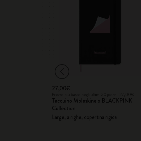
27,00€
iorni: 33,00€
Prezzo più basso negli ultimi 30 giorni: 27,00€
d
Taccuino Moleskine x BLACKPINK
Collection
Large, a righe, copertina rigida