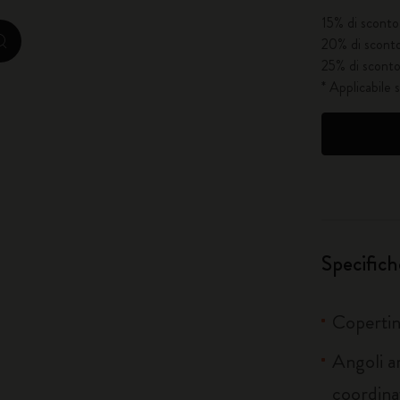
15% di sconto 
City Guide Notebooks LUXE x Moleskine
20% di sconto
zoom.cta
25% di sconto
Edizione Speciale Casa Batlló
* Applicabile 
I Am The City
IZIPIZI x Moleskine
Moleskine Detour
Specifich
Copertin
Angoli ar
coordina