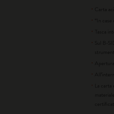
Carta ac
“In case 
Tasca int
Sul B-SID
strumenti
Apertura
All’inter
La carta
materiale
certifica