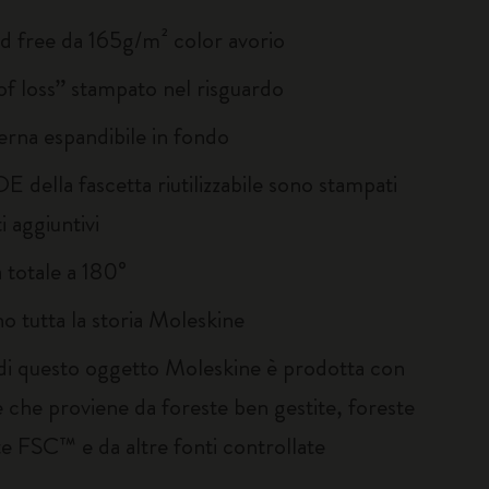
id free da 165g/m² color avorio
of loss” stampato nel risguardo
erna espandibile in fondo
E della fascetta riutilizzabile sono stampati
 aggiuntivi
 totale a 180°
no tutta la storia Moleskine
 di questo oggetto Moleskine è prodotta con
 che proviene da foreste ben gestite, foreste
te FSC™ e da altre fonti controllate