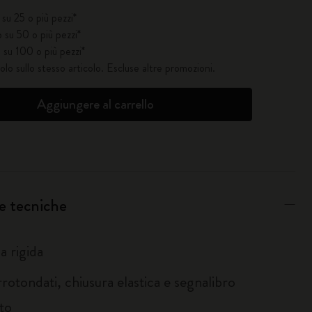
su 25 o più pezzi*
 su 50 o più pezzi*
 su 100 o più pezzi*
solo sullo stesso articolo. Escluse altre promozioni.
Aggiungere al carrello
e tecniche
a rigida
rotondati, chiusura elastica e segnalibro
to