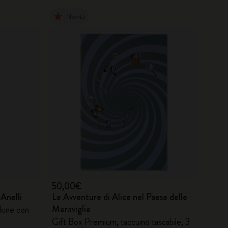
Novità
50,00€
 Anelli
Le Avventure di Alice nel Paese delle
Meraviglie
kine con
Gift Box Premium, taccuino tascabile, 3