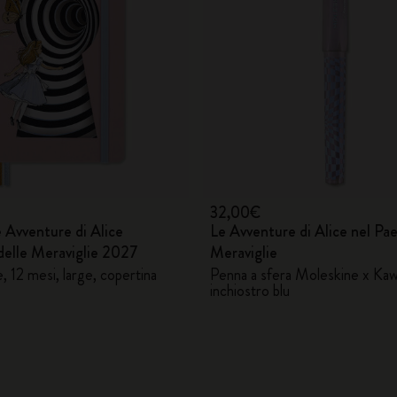
City Guide Notebooks LUXE x Moleskine
Edizione Speciale Casa Batlló
I Am The City
IZIPIZI x Moleskine
32,00€
Moleskine Detour
 Avventure di Alice
Le Avventure di Alice nel Pae
delle Meraviglie 2027
Meraviglie
, 12 mesi, large, copertina
Penna a sfera Moleskine x Ka
inchiostro blu