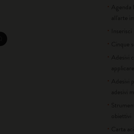
Agenda la
City Guide Notebooks LUXE x Moleskine
all'arte 
Edizione Speciale Casa Batlló
Inserisci
zoom.cta
I Am The City
Cinque s
Adesivi 
IZIPIZI x Moleskine
applicare
Moleskine Detour
Adesivi p
adesivi m
Strumenti
obiettivi
Carta ac