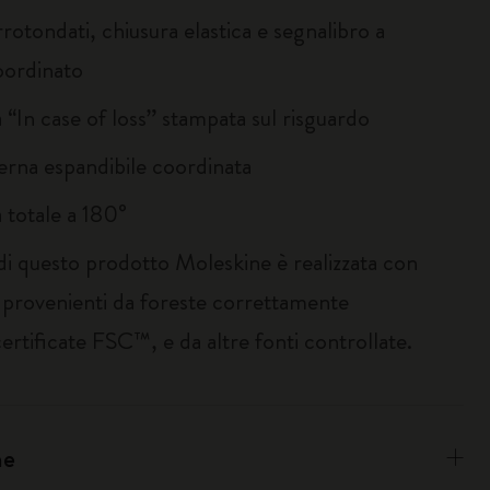
rotondati, chiusura elastica e segnalibro a
oordinato
 “In case of loss” stampata sul risguardo
terna espandibile coordinata
 totale a 180°
 di questo prodotto Moleskine è realizzata con
i provenienti da foreste correttamente
certificate FSC™, e da altre fonti controllate.
ne