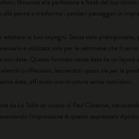
pittori. Rinuncia alla perfezione e fidati del tuo istint
 alla penna e trasforma i pensieri passeggeri in impres
 adattarsi ai tuoi impegni. Senza date preimpostate,
essario e utilizzata solo per le settimane che ti servon
de con date. Questo formato senza date ha un layout s
lenchi o riflessioni, lasciandoti spazio sia per la pian
za data, offrendo una struttura senza restrizioni.
ione da
La Table de cuisine
di Paul Cézanne, rievocando 
presentando l'impressione di questo apprezzato dipinto