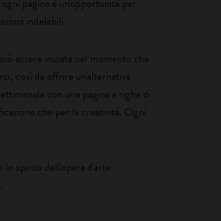
o: ogni pagina è un'opportunità per
sioni indelebili.
 può essere iniziata nel momento che
o, così da offrire un'alternativa
ettimanale con una pagina a righe di
ificazione che per la creatività. Ogni
lo spirito dell'opera d'arte
.