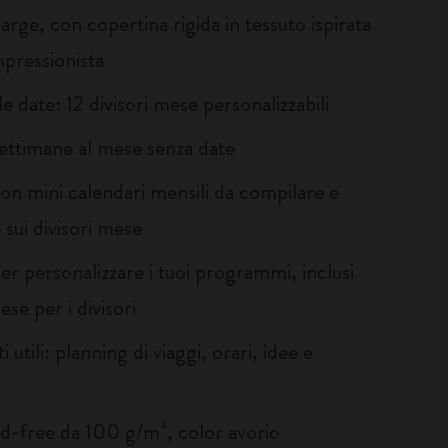
rge, con copertina rigida in tessuto ispirata
impressionista
 le date: 12 divisori mese personalizzabili
ettimane al mese senza date
con mini calendari mensili da compilare e
 sui divisori mese
er personalizzare i tuoi programmi, inclusi
ese per i divisori
 utili: planning di viaggi, orari, idee e
id-free da 100 g/m², color avorio