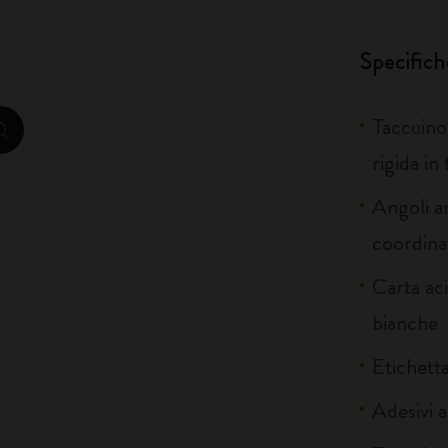
City Guide Notebooks LUXE x Moleskine
Specifich
Edizione Speciale Casa Batlló
Taccuino
zoom.cta
I Am The City
rigida in
IZIPIZI x Moleskine
Angoli ar
Moleskine Detour
coordina
Carta ac
bianche
Etichetta
Adesivi a