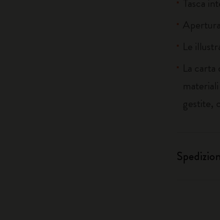
Tasca int
Apertura
Le illust
La carta
material
gestite, 
Spedizio