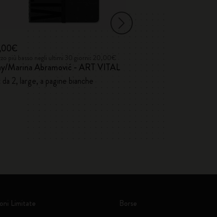
,00€
20,00€
zo più basso negli ultimi 30 giorni: 20,00€
Prezzo più basso neg
ay/Marina Abramović - ART VITAL
Quaderni Cahier
edizione persona
 da 2, large, a pagine bianche
Set da 2, large, 
oni Limitate
Borse