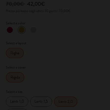
70,00€
42,00€
Prezzo più basso negli ultimi 30 giorni: 70,00€
Select a color
selezionato
*
Colore selezionato
Select a layout
Righe
Select a cover
Rigida
Select a size
Lenti 1,0
Lenti 1,5
Lenti 2,0