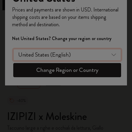
Registrati per ottenere un
10% di sconto e
Prices and payments are shown in USD. International
spedizione gratuita sul tuo primo ordine
shipping costs are based on your items shipping
usando il codice
WELCOME10.
method and destination.
Crea un account Moleskine per avere accesso
ad offerte, vantaggi e tanta ispirazione.
Not United States? Change your region or country
Registrati!
zoom.cta
Change Region or Country
-40%
IZIPIZI x Moleskine
Taccuino large a righe e occhiali da lettura, Giallo