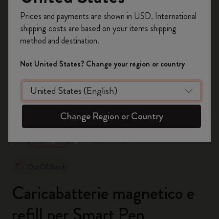
Registrati per ottenere un
10% di sconto e
Prices and payments are shown in USD. International
spedizione gratuita sul tuo primo ordine
shipping costs are based on your items shipping
usando il codice
WELCOME10.
method and destination.
Crea un account Moleskine per avere accesso
ad offerte, vantaggi e tanta ispirazione.
Not United States? Change your region or country
Registrati!
zoom.cta
Change Region or Country
Out Of Stock
Caricabatterie magnetico e
refill per Smart Pen