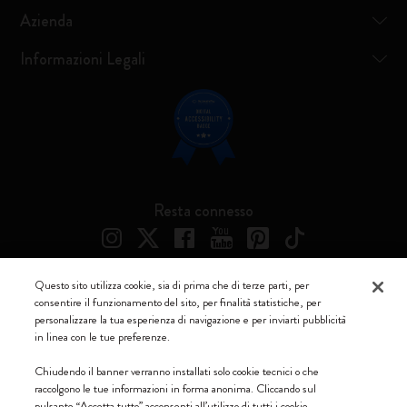
Azienda
Informazioni Legali
Resta connesso
Questo sito utilizza cookie, sia di prima che di terze parti, per
consentire il funzionamento del sito, per finalità statistiche, per
Moleskine ® è un marchio registrato di Moleskine Srl a socio unico
personalizzare la tua esperienza di navigazione e per inviarti pubblicità
in linea con le tue preferenze.
Moleskine srl a socio unico - Via Bergognone, 34 – 20144 Milano -
Italia - P. IVA / CCIAA n. 07234480965 - REA MI 1945400 - Cap.
Chiudendo il banner verranno installati solo cookie tecnici o che
Soc. €2.181.513,42
raccolgono le tue informazioni in forma anonima. Cliccando sul
pulsante “Accetta tutto” acconsenti all’utilizzo di tutti i cookie.