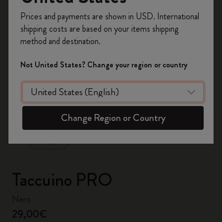
Registrati per ottenere un
10% di sconto e
Prices and payments are shown in USD. International
spedizione gratuita sul tuo primo ordine
shipping costs are based on your items shipping
usando il codice
WELCOME10.
method and destination.
Crea un account Moleskine per avere accesso
ad offerte, vantaggi e tanta ispirazione.
Not United States? Change your region or country
Registrati!
zoom.cta
Change Region or Country
Taccuino PRO
Nero
29,00€