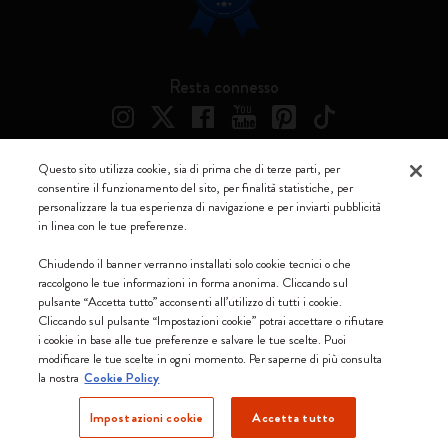
Resta connesso
Questo sito utilizza cookie, sia di prima che di terze parti, per
consentire il funzionamento del sito, per finalità statistiche, per
Moleskine ® è un marchio registrato di Moleskine Srl a socio unico
personalizzare la tua esperienza di navigazione e per inviarti pubblicità
in linea con le tue preferenze.
Moleskine srl a socio unico - Via Bergognone, 34 – 20144 Milano -
Italia - P. IVA / CCIAA n. 07234480965 - REA MI 1945400 - Cap.
Chiudendo il banner verranno installati solo cookie tecnici o che
Soc. €2.181.513,42
raccolgono le tue informazioni in forma anonima. Cliccando sul
pulsante “Accetta tutto” acconsenti all’utilizzo di tutti i cookie.
Accettiamo
Cliccando sul pulsante “Impostazioni cookie” potrai accettare o rifiutare
i cookie in base alle tue preferenze e salvare le tue scelte. Puoi
modificare le tue scelte in ogni momento. Per saperne di più consulta
la nostra
Cookie Policy
Impostazioni cookie
Accetta tutto
Italia (italiano)