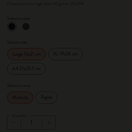
Prezzo più basso negli ultimi 30 giorni: 29,00€
Select a color
selezionato
*
Colore selezionato
Select a size
XL 19x26 cm
Large 13x21 cm
A4 21x29.7 cm
Select a cover
Rigida
Morbida
Quantità