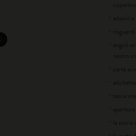
copertina
City Guide Notebooks LUXE x Moleskine
adesivi e
Edizione Speciale Casa Batlló
risguardi
zoom.cta
I Am The City
angoli ar
nastro c
IZIPIZI x Moleskine
carta ac
Moleskine Detour
etichetta
tasca int
apertura
la storia
la carta 