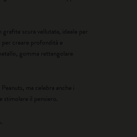
rafite scura vellutata, ideale per
te per creare profondità e
n metallo, gomma rettangolare
ei Peanuts, ma celebra anche i
e stimolare il pensiero.
o.