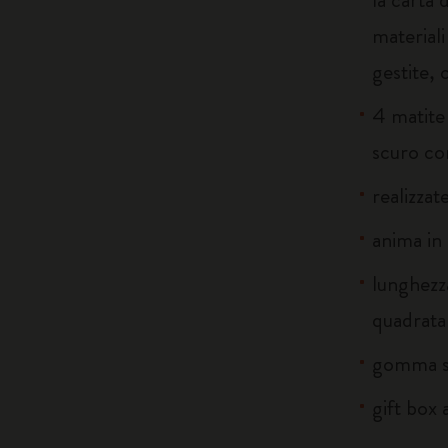
material
gestite, 
4 matite
scuro co
realizzat
anima in 
lunghezz
quadrata
gomma so
gift box 