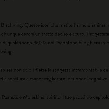
Blackwing. Queste iconiche matite hanno un'anima in g
no e chiunque cerchi un tratto deciso e scuro. Progetta
te di qualità sono dotate dell’inconfondibile ghiera i
ckwing.
uesto set non solo riflette la saggezza intramontabile d
lla scrittura a mano: migliorare le funzioni cognitive 
he Peanuts e Moleskine ispirino il tuo prossimo capitol