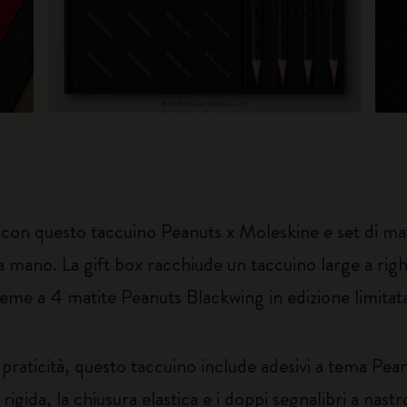
 con questo taccuino Peanuts x Moleskine e set di mat
 a mano. La gift box racchiude un taccuino large a righ
nsieme a 4 matite Peanuts Blackwing in edizione limitat
a praticità, questo taccuino include adesivi a tema Pea
 rigida, la chiusura elastica e i doppi segnalibri a nas