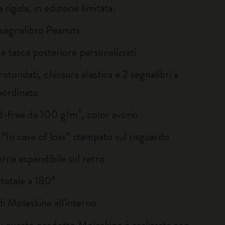
 rigida, in edizione limitata:
 segnalibro Peanuts
 e tasca posteriore personalizzati
rotondati, chiusura elastica e 2 segnalibri a
oordinato
id-free da 100 g/m², color avorio
 “In case of loss” stampato sul risguardo
erna espandibile sul retro
 totale a 180°
 di Moleskine all'interno
di questo prodotto Moleskine è realizzata con