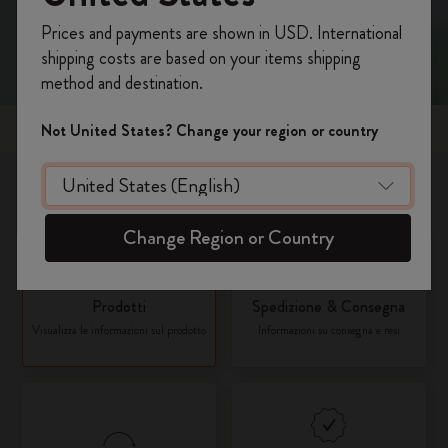
Registrati per ottenere un
10% di sconto e
Prices and payments are shown in USD. International
spedizione gratuita sul tuo primo ordine
shipping costs are based on your items shipping
usando il codice
WELCOME10.
method and destination.
Crea un account Moleskine per avere accesso
ad offerte, vantaggi e tanta ispirazione.
Argomenti popolari
Not United States? Change your region or country
Registrati!
Cosa vorresti sapere?
Change Region or Country
Prodotti
Spedizione & Consegna
Visualizza le informazioni sul prodotto
Informazioni su consegna e resi