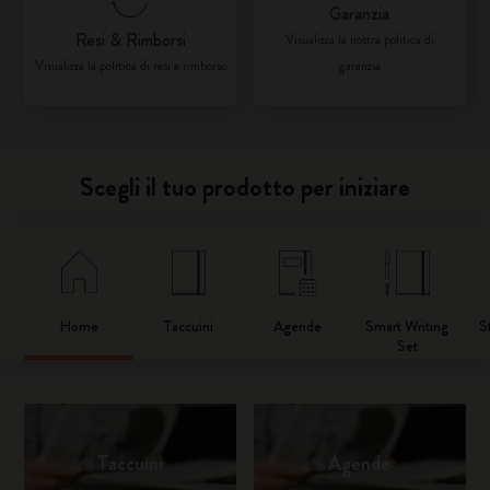
Garanzia
Resi & Rimborsi
Visualizza la nostra politica di
Visualizza la politica di resi e rimborso
garanzia
Scegli il tuo prodotto per iniziare
Home
Taccuini
Agende
Smart Writing
S
Set
Taccuini
Agende