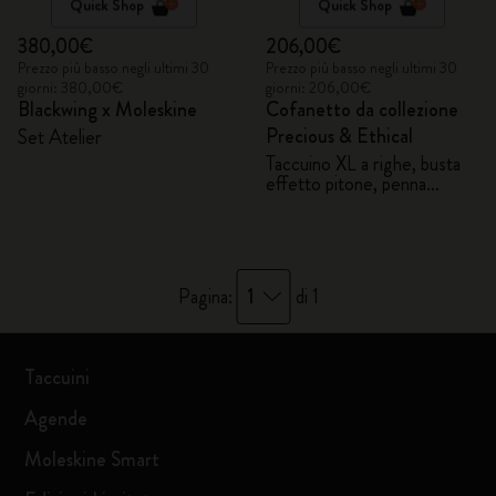
Quick Shop
Quick Shop
380,00€
206,00€
Prezzo più basso negli ultimi 30
Prezzo più basso negli ultimi 30
giorni: 380,00€
giorni: 206,00€
Blackwing x Moleskine
Cofanetto da collezione
Precious & Ethical
Set Atelier
Taccuino XL a righe, busta
effetto pitone, penna
stilografica Kaweco
1
Pagina:
di 1
Taccuini
Agende
Moleskine Smart