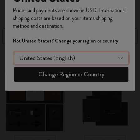
Registrati per ottenere un
10% di sconto e
Leggi di più
Prices and payments are shown in USD. International
spedizione gratuita sul tuo primo ordine
shipping costs are based on your items shipping
usando il codice
WELCOME10.
method and destination.
Crea un account Moleskine per avere accesso
Filtra
Ordina per
ad offerte, vantaggi e tanta ispirazione.
Not United States? Change your region or country
Registrati!
2 Prodotti
Out Of Stock
Out Of Stock
Change Region or Country