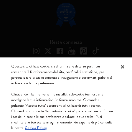
Resta connesso
Questo sito utilizza cookie, sia di prima che di terze parti, per
consentire il funzionamento del sito, per finalità statistiche, per
Moleskine ® è un marchio registrato di Moleskine Srl a socio unico
personalizzare la tua esperienza di navigazione e per inviarti pubblicità
in linea con le tue preferenze.
Moleskine srl a socio unico - Via Bergognone, 34 – 20144 Milano -
Italia - P. IVA / CCIAA n. 07234480965 - REA MI 1945400 - Cap.
Chiudendo il banner verranno installati solo cookie tecnici o che
Soc. €2.181.513,42
raccolgono le tue informazioni in forma anonima. Cliccando sul
pulsante “Accetta tutto” acconsenti all’utilizzo di tutti i cookie.
Accettiamo
Cliccando sul pulsante “Impostazioni cookie” potrai accettare o rifiutare
i cookie in base alle tue preferenze e salvare le tue scelte. Puoi
modificare le tue scelte in ogni momento. Per saperne di più consulta
la nostra
Cookie Policy