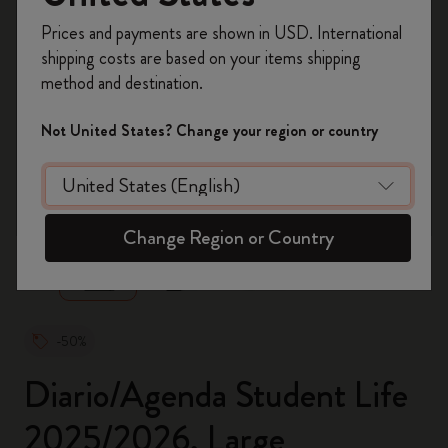
Registrati per ottenere un
10% di sconto e
Prices and payments are shown in USD. International
spedizione gratuita sul tuo primo ordine
shipping costs are based on your items shipping
usando il codice
WELCOME10.
method and destination.
Crea un account Moleskine per avere accesso
ad offerte, vantaggi e tanta ispirazione.
Not United States? Change your region or country
Registrati!
zoom.cta
Change Region or Country
-50%
Diario/Agenda Student Life
2025/2026, Large