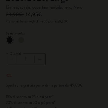
12 mesi, spirale, copertina morbida, nero, Nero
29,90€
14,95€
Prezzo più basso negli ultimi 30 giorni: 29,90€
Select a color
selezionato
*
Colore selezionato
Quantità
Quantità aggiornata a 1
Spedizione gratuita per ordini a partire da 49,00€
15% di sconto su 25 o più pezzi*
20% di sconto su 50 o più pezzi*