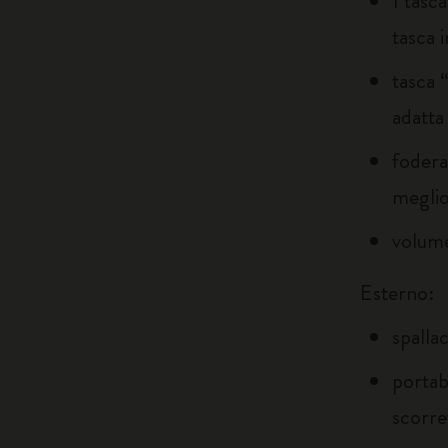
1 tasc
tasca i
tasca 
adatta
fodera
meglio
volume
Esterno:
spallac
portab
scorre