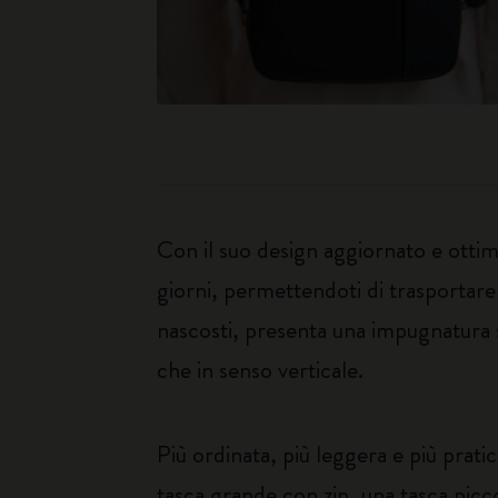
Con il suo design aggiornato e ottimiz
giorni, permettendoti di trasportare 
nascosti, presenta una impugnatura sc
che in senso verticale.
Più ordinata, più leggera e più prati
tasca grande con zip, una tasca pic