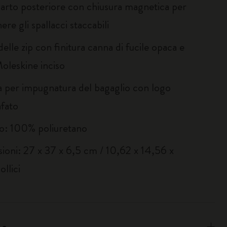
rto posteriore con chiusura magnetica per
re gli spallacci staccabili
 delle zip con finitura canna di fucile opaca e
oleskine inciso
a per impugnatura del bagaglio con logo
afato
o: 100% poliuretano
ioni: 27 x 37 x 6,5 cm / 10,62 x 14,56 x
llici