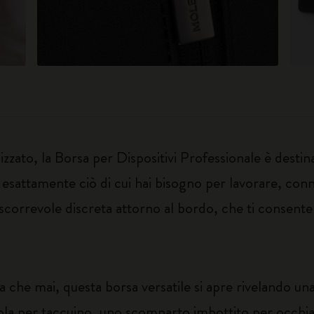
zato, la Borsa per Dispositivi Professionale è destinat
esattamente ciò di cui hai bisogno per lavorare, conne
orrevole discreta attorno al bordo, che ti consente di
ca che mai, questa borsa versatile si apre rivelando un
cola per taccuino, uno scomparto imbottito per occhia