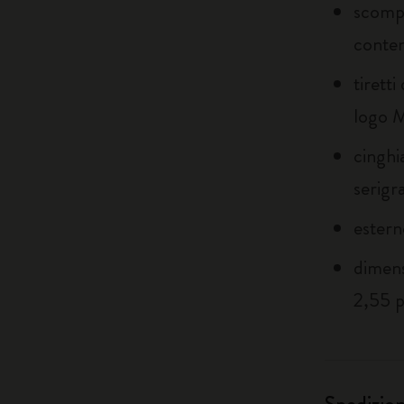
scompa
contene
tiretti
logo M
cinghi
serigr
estern
dimens
2,55 po