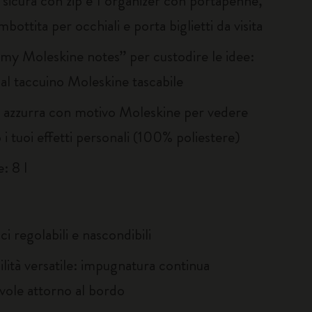
a sicura con zip e 1 organizer con portapenne,
mbottita per occhiali e porta biglietti da visita
“my Moleskine notes” per custodire le idee:
 al taccuino Moleskine tascabile
 azzurra con motivo Moleskine per vedere
 i tuoi effetti personali (100% poliestere)
: 8 l
ci regolabili e nascondibili
ilità versatile: impugnatura continua
vole attorno al bordo