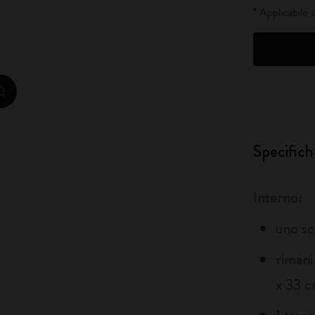
* Applicabile 
City Guide Notebooks LUXE x Moleskine
Edizione Speciale Casa Batlló
zoom.cta
I Am The City
IZIPIZI x Moleskine
Specifich
Moleskine Detour
Interno:
uno sc
rimani
x 33 c