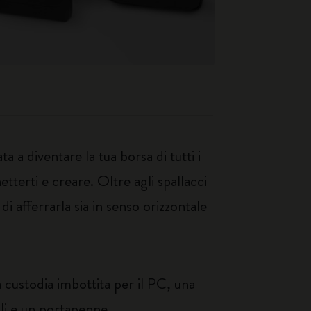
a a diventare la tua borsa di tutti i
tterti e creare. Oltre agli spallacci
 afferrarla sia in senso orizzontale
a custodia imbottita per il PC, una
li e un portapenne.