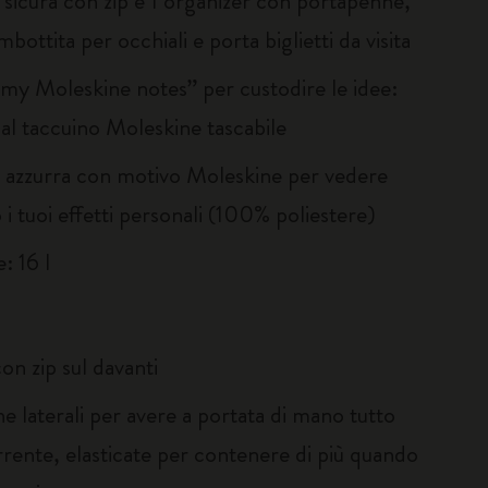
a sicura con zip e 1 organizer con portapenne,
mbottita per occhiali e porta biglietti da visita
“my Moleskine notes” per custodire le idee:
 al taccuino Moleskine tascabile
 azzurra con motivo Moleskine per vedere
 i tuoi effetti personali (100% poliestere)
: 16 l
con zip sul davanti
he laterali per avere a portata di mano tutto
rrente, elasticate per contenere di più quando