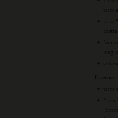
1 tasc
tasca i
tasca 
adatta
fodera
meglio
volume
Esterno:
tasca 
2 tasc
l’occo