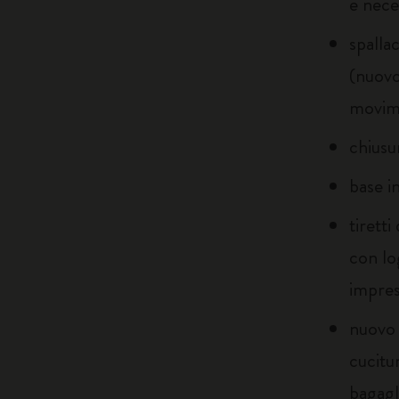
è nece
spallac
(nuovo
movim
chiusu
base i
tiretti
con l
impres
nuovo 
cucitu
bagagl