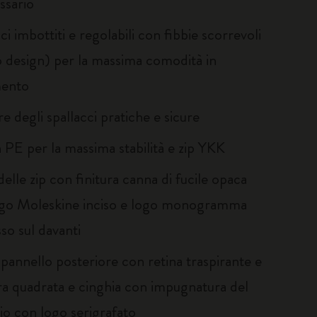
ssario
ci imbottiti e regolabili con fibbie scorrevoli
 design) per la massima comodità in
ento
re degli spallacci pratiche e sicure
n PE per la massima stabilità e zip YKK
 delle zip con finitura canna di fucile opaca
ogo Moleskine inciso e logo monogramma
so sul davanti
pannello posteriore con retina traspirante e
ra quadrata e cinghia con impugnatura del
io con logo serigrafato