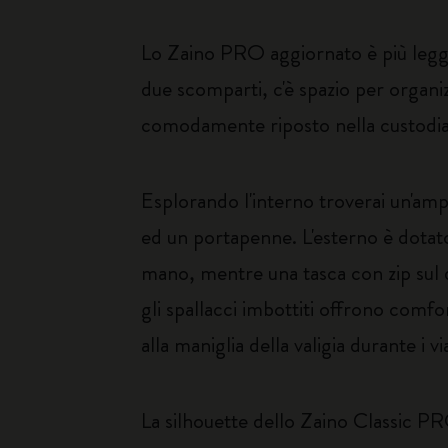
Lo Zaino PRO aggiornato è più legge
due scomparti, c'è spazio per organiz
comodamente riposto nella custodia 
Esplorando l'interno troverai un'amp
ed un portapenne. L'esterno è dotato 
mano, mentre una tasca con zip sul da
gli spallacci imbottiti offrono comf
alla maniglia della valigia durante i vi
La silhouette dello Zaino Classic P