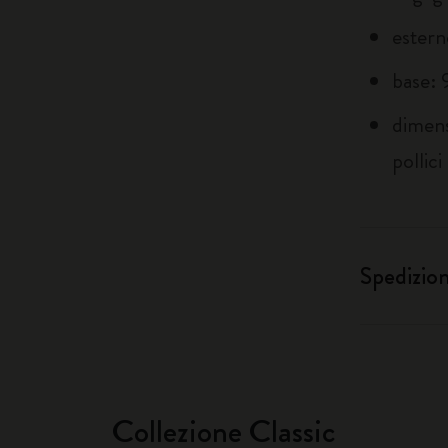
estern
base: 
dimens
pollici
Spedizio
Collezione Classic