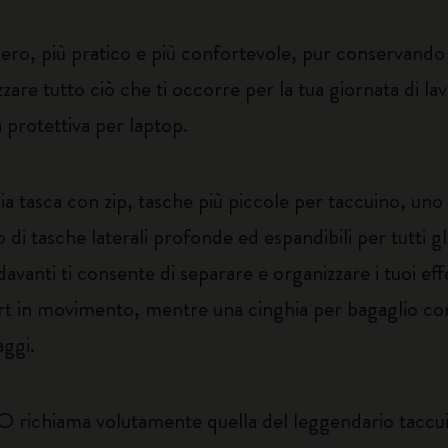
ro, più pratico e più confortevole, pur conservando 
zare tutto ciò che ti occorre per la tua giornata di la
protettiva per laptop.
ia tasca con zip, tasche più piccole per taccuino, uno
di tasche laterali profonde ed espandibili per tutti gl
vanti ti consente di separare e organizzare i tuoi effet
ort in movimento, mentre una cinghia per bagaglio con
aggi.
RO richiama volutamente quella del leggendario taccu