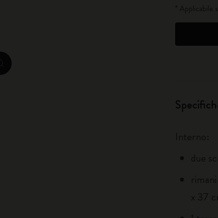
* Applicabile 
City Guide Notebooks LUXE x Moleskine
Edizione Speciale Casa Batlló
zoom.cta
I Am The City
IZIPIZI x Moleskine
Specifich
Moleskine Detour
Interno:
due sc
rimani
x 37 c