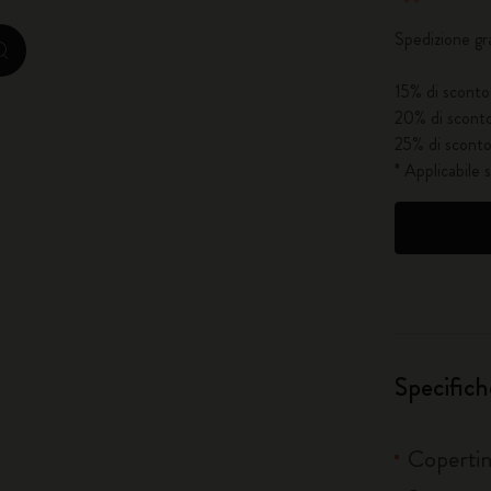
Spedizione gr
City Guide Notebooks LUXE x Moleskine
zoom.cta
15% di sconto 
Edizione Speciale Casa Batlló
20% di sconto
25% di sconto
I Am The City
* Applicabile 
IZIPIZI x Moleskine
Moleskine Detour
Specifich
Copertina