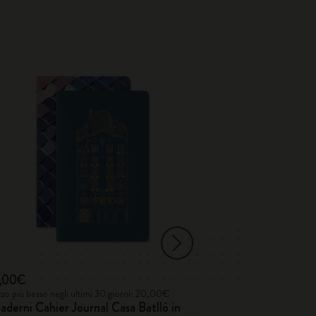
,00€
26,00€
zo più basso negli ultimi 30 giorni: 20,00€
Prezzo più basso neg
derni Cahier Journal Casa Batlló in
LUXE x Molesk