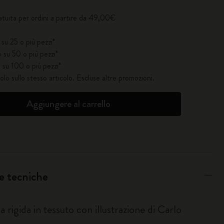
atuita per ordini a partire da 49,00€
su 25 o più pezzi*
 su 50 o più pezzi*
 su 100 o più pezzi*
solo sullo stesso articolo. Escluse altre promozioni.
Aggiungere al carrello
e tecniche
 rigida in tessuto con illustrazione di Carlo