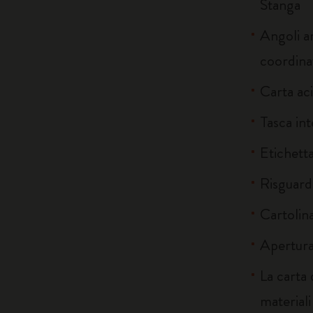
Stanga
Angoli ar
coordina
Carta ac
Tasca int
Etichetta
Risguardi
Cartolina
Apertura
La carta
material