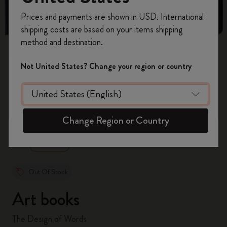
Registrati per ottenere un
10% di sconto e
Prices and payments are shown in USD. International
spedizione gratuita sul tuo primo ordine
shipping costs are based on your items shipping
usando il codice
WELCOME10.
method and destination.
Crea un account Moleskine per avere accesso
ad offerte, vantaggi e tanta ispirazione.
Not United States? Change your region or country
Registrati!
zoom.cta
Change Region or Country
Out Of Stock
Art books
The Design of Words