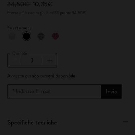
34,50€
10,35€
Prezzo più basso negli ultimi 30 giorni: 34,50€
Select a model
selezionato
*
Colore selezionato
Quantità
Quantità aggiornata a 1
Avvisami quando tornerà disponibile
*
Indirizzo E-mail
Invia
Specifiche tecniche