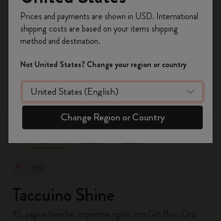
Registrati per ottenere un
10% di sconto e
Prices and payments are shown in USD. International
spedizione gratuita sul tuo primo ordine
shipping costs are based on your items shipping
usando il codice
WELCOME10.
method and destination.
Crea un account Moleskine per avere accesso
ad offerte, vantaggi e tanta ispirazione.
Not United States? Change your region or country
Registrati!
zoom.cta
Change Region or Country
-70%
Taccuino Shine
XS, pagine bianche, copertina rigida, con Gift Box, Oro