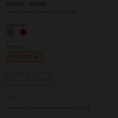
35,00€
10,50€
Prezzo più basso negli ultimi 30 giorni: 35,00€
Select a color
selezionato
*
Colore selezionato
Select a size
XS 6.5X10.5 cm
Quantità
Quantità aggiornata a 1
Spedizione gratuita per ordini a partire da 49,00€