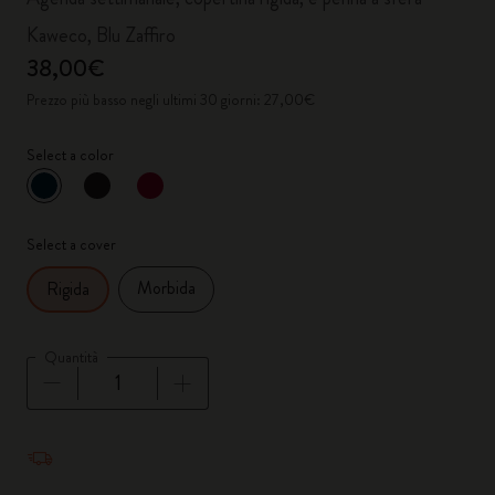
Kaweco, Blu Zaffiro
38,00€
Prezzo più basso negli ultimi 30 giorni: 27,00€
Select a color
selezionato
*
Colore selezionato
Select a cover
Morbida
Rigida
Quantità
Quantità aggiornata a 1