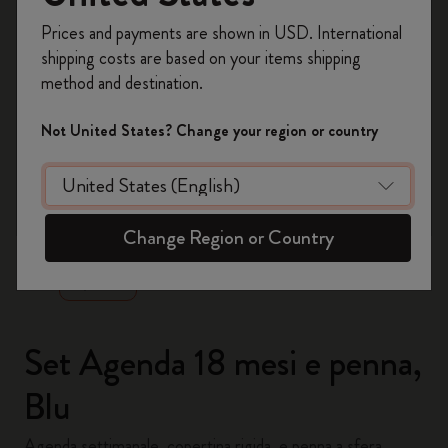
Registrati per ottenere un
10% di sconto e
Prices and payments are shown in USD. International
spedizione gratuita sul tuo primo ordine
shipping costs are based on your items shipping
usando il codice
WELCOME10.
method and destination.
Crea un account Moleskine per avere accesso
ad offerte, vantaggi e tanta ispirazione.
Not United States? Change your region or country
Registrati!
zoom.cta
Change Region or Country
Set Agenda 18 mesi e penna,
Blu
Agenda settimanale, copertina rigida, e penna a sfera