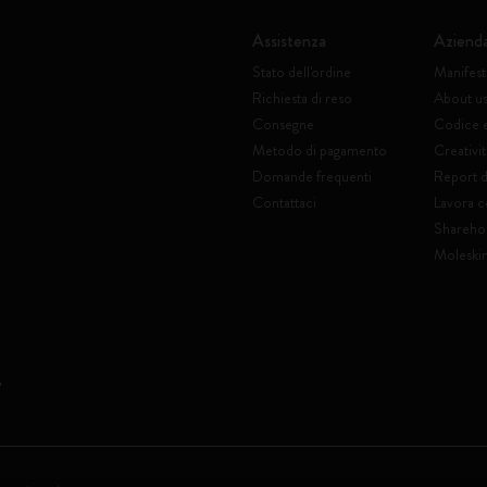
Assistenza
Aziend
Stato dell'ordine
Manifes
Richiesta di reso
About u
Consegne
Codice 
Metodo di pagamento
Creativit
Domande frequenti
Report di
Contattaci
Lavora c
Shareho
Moleski