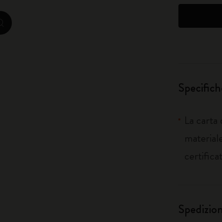
City Guide Notebooks LUXE x Moleskine
zoom.cta
Edizione Speciale Casa Batlló
I Am The City
Specifich
IZIPIZI x Moleskine
Moleskine Detour
La carta
materiale
certifica
Spedizio