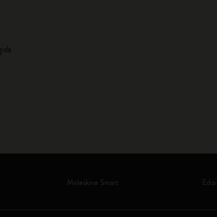
gida
Moleskine Smart
Edizi