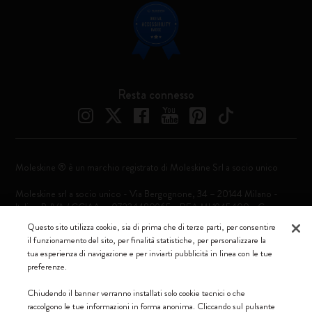
Resta connesso
Moleskine ® è un marchio registrato di Moleskine Srl a socio unico
Moleskine srl a socio unico - Via Bergognone, 34 – 20144 Milano -
Italia - P. IVA / CCIAA n. 07234480965 - REA MI 1945400 - Cap.
Soc. €2.181.513,42
Questo sito utilizza cookie, sia di prima che di terze parti, per consentire
il funzionamento del sito, per finalità statistiche, per personalizzare la
Accettiamo
tua esperienza di navigazione e per inviarti pubblicità in linea con le tue
preferenze.
Chiudendo il banner verranno installati solo cookie tecnici o che
raccolgono le tue informazioni in forma anonima. Cliccando sul pulsante