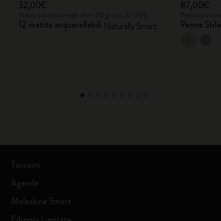
32,00€
87,00€
Prezzo più basso negli ultimi 30 giorni: 32,00€
Prezzo più bas
12 matite acquerellabili
Penna Stil
Naturally Smart
Taccuini
Agende
Moleskine Smart
Edizioni Limitate