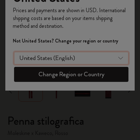
Registrati per ottenere un
10% di sconto e
Prices and payments are shown in USD. International
spedizione gratuita sul tuo primo ordine
shipping costs are based on your items shipping
usando il codice
WELCOME10.
method and destination.
Crea un account Moleskine per avere accesso
ad offerte, vantaggi e tanta ispirazione.
Not United States? Change your region or country
Registrati!
zoom.cta
Change Region or Country
Penna stilografica
Moleskine x Kaweco, Rosso