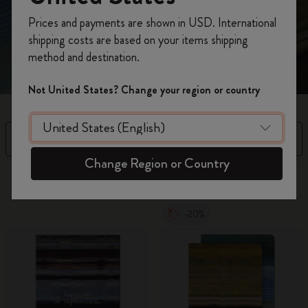
Registrati per ottenere un
10% di sconto e
emozioni. Scopri la collezione Impressions of
Prices and payments are shown in USD. International
spedizione gratuita sul tuo primo ordine
Impressionism. Acquista ora.
shipping costs are based on your items shipping
usando il codice
WELCOME10.
method and destination.
Crea un account Moleskine per avere accesso
ad offerte, vantaggi e tanta ispirazione.
Not United States? Change your region or country
Registrati!
Filtra
Ordina per
Change Region or Country
5 Prodotti
-20%