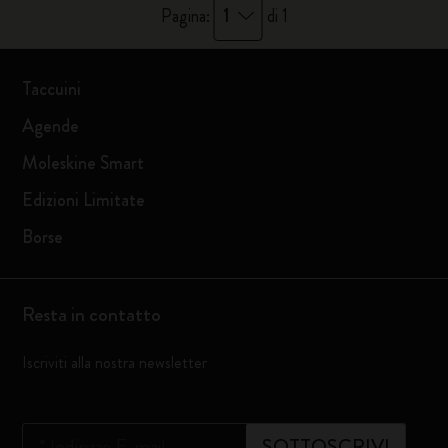
1
Pagina:
di 1
Taccuini
Agende
Moleskine Smart
Edizioni Limitate
Borse
Resta in contatto
Iscriviti alla nostra newsletter
*
Indirizzo E-mail
SOTTOSCRIVI