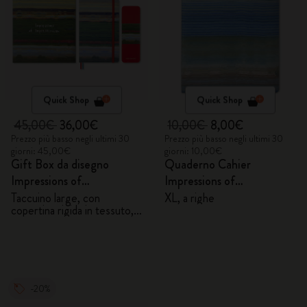
Quick Shop
Quick Shop
45,00€
36,00€
10,00€
8,00€
Prezzo più basso negli ultimi 30
Prezzo più basso negli ultimi 30
giorni: 45,00€
giorni: 10,00€
Gift Box da disegno
Quaderno Cahier
Impressions of
Impressions of
Impressionism
Impressionism
Taccuino large, con
XL, a righe
copertina rigida in tessuto,
pagine bianche e 6 matite
acquerellabili
-20%