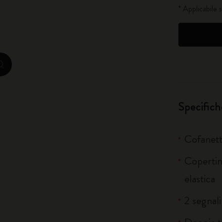
* Applicabile 
City Guide Notebooks LUXE x Moleskine
Edizione Speciale Casa Batlló
zoom.cta
I Am The City
IZIPIZI x Moleskine
Specifich
Moleskine Detour
Cofanetto
Copertina
elastica
2 segnali