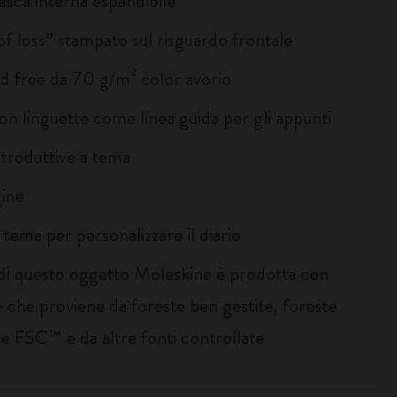
asca interna espandibile
of loss” stampato sul risguardo frontale
id free da 70 g/m² color avorio
on linguette come linea guida per gli appunti
ntroduttive a tema
ine
 tema per personalizzare il diario
 di questo oggetto Moleskine è prodotta con
 che proviene da foreste ben gestite, foreste
te FSC™ e da altre fonti controllate