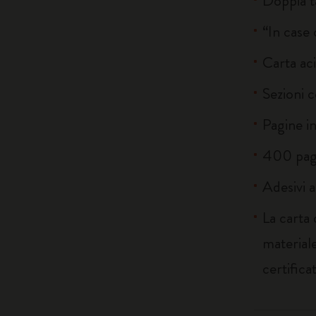
Doppia t
“In case 
Carta ac
Sezioni c
Pagine i
400 pag
Adesivi a
La carta
materiale
certifica