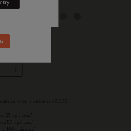
e
WELCOME10.
ntry
skine per avere
antaggi e tanta
selezionato
selezionato
ne.
ti!
1 cm
giornata a 1
atuita per ordini a partire da 49,00€
su 25 o più pezzi*
 su 50 o più pezzi*
 su 100 o più pezzi*