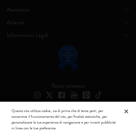
Assistenza
Azienda
Informazioni Legali
Resta connesso
Questo sito utilizza cookie, sia di prima che di terze parti, per
consentire il funzionamento del sito, per finalità statistiche, per
Moleskine ® è un marchio registrato di Moleskine Srl a socio unico
personalizzare la tua esperienza di navigazione e per inviarti pubblicità
in linea con le tue preferenze.
Moleskine srl a socio unico - Via Bergognone, 34 – 20144 Milano -
Italia - P. IVA / CCIAA n. 07234480965 - REA MI 1945400 - Cap.