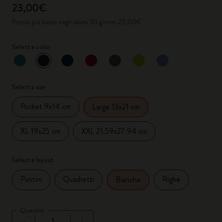
23,00€
Prezzo più basso negli ultimi 30 giorni: 23,00€
Select a color
selezionato
*
Colore selezionato
Select a size
Pocket 9x14 cm
Large 13x21 cm
XL 19x25 cm
XXL 21.59x27.94 cm
Select a layout
Puntini
Quadretti
Righe
Bianche
Quantità