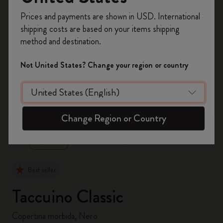
Registrati per ottenere un
10% di sconto e
Prices and payments are shown in USD. International
spedizione gratuita sul tuo primo ordine
shipping costs are based on your items shipping
usando il codice
WELCOME10.
method and destination.
Crea un account Moleskine per avere accesso
ad offerte, vantaggi e tanta ispirazione.
Not United States? Change your region or country
Registrati!
zoom.cta
Change Region or Country
Best seller
Taccuino Classic
Copertina morbida, Nero