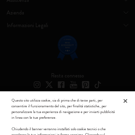
Assistenza
Azienda
Informazioni Legali
Resta connesso
Questo sito utilizza cookie, sia di prima che di terze parti, per
consentire il funzionamento del sito, per finalità statistiche, per
Moleskine ® è un marchio registrato di Moleskine Srl a socio unico
personalizzare la tua esperienza di navigazione e per inviarti pubblicità
in linea con le tue preferenze.
Moleskine srl a socio unico - Via Bergognone, 34 – 20144 Milano -
Italia - P. IVA / CCIAA n. 07234480965 - REA MI 1945400 - Cap.
Chiudendo il banner verranno installati solo cookie tecnici o che
Soc. €2.181.513,42
raccolgono le tue informazioni in forma anonima. Cliccando sul