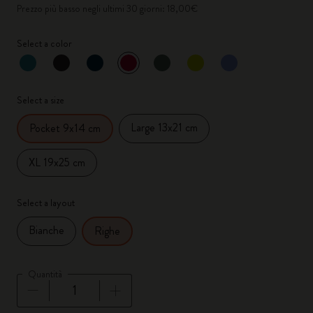
Prezzo più basso negli ultimi 30 giorni: 18,00€
Select a color
selezionato
*
Colore selezionato
Select a size
Large 13x21 cm
Pocket 9x14 cm
XL 19x25 cm
Select a layout
Bianche
Righe
Quantità