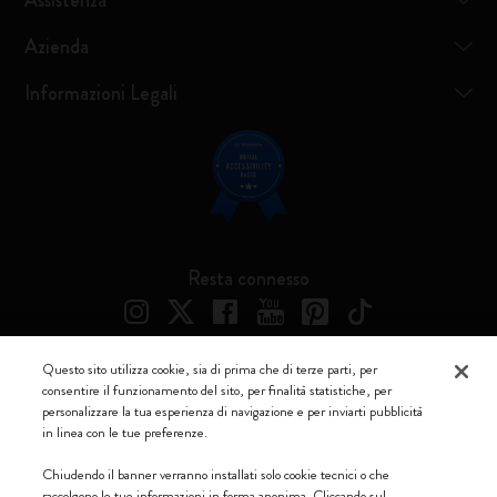
Assistenza
Azienda
Informazioni Legali
Resta connesso
Questo sito utilizza cookie, sia di prima che di terze parti, per
consentire il funzionamento del sito, per finalità statistiche, per
Moleskine ® è un marchio registrato di Moleskine Srl a socio unico
personalizzare la tua esperienza di navigazione e per inviarti pubblicità
in linea con le tue preferenze.
Moleskine srl a socio unico - Via Bergognone, 34 – 20144 Milano -
Italia - P. IVA / CCIAA n. 07234480965 - REA MI 1945400 - Cap.
Chiudendo il banner verranno installati solo cookie tecnici o che
Soc. €2.181.513,42
raccolgono le tue informazioni in forma anonima. Cliccando sul