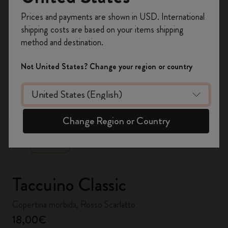
Registrati per ottenere un
10% di sconto e
Prices and payments are shown in USD. International
spedizione gratuita sul tuo primo ordine
shipping costs are based on your items shipping
usando il codice
WELCOME10.
method and destination.
Crea un account Moleskine per avere accesso
ad offerte, vantaggi e tanta ispirazione.
Not United States? Change your region or country
Registrati!
zoom.cta
Change Region or Country
Taccuino Classic
Copertina morbida, Rosso Scarlatto
18,00€